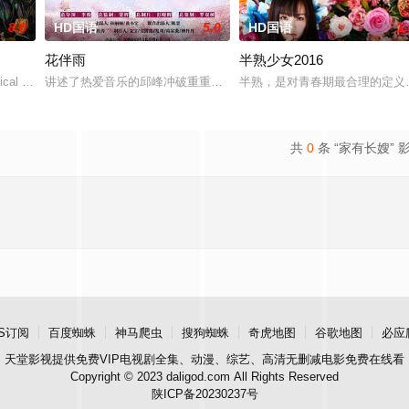
8.0
HD国语
5.0
HD国语
1.
花伴雨
半熟少女2016
典礼后，被一种突如其来的冲动驱使
ical drama set agai
讲述了热爱音乐的邱峰冲破重重阻力，克服种种困难，组建乐队追求
半熟，是对青春期最合理的定义
共
0
条 “家有长嫂” 
S订阅
百度蜘蛛
神马爬虫
搜狗蜘蛛
奇虎地图
谷歌地图
必应
天堂影视
提供免费VIP电视剧全集、动漫、综艺、高清无删减电影免费在线看
Copyright © 2023 daligod.com All Rights Reserved
陕ICP备20230237号