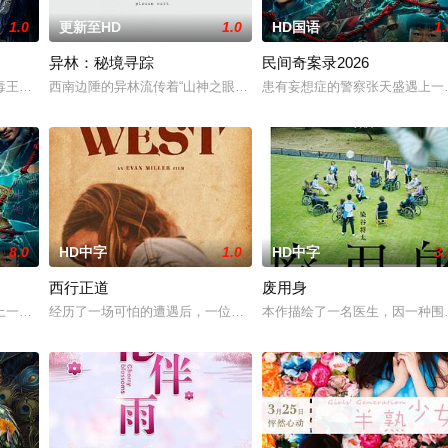
1.0
更新至HD
1.0
HD国语
1.
异林：秘境寻踪
民间奇案录2026
一起生活的照屋踊，憧憬舞蹈学校的丽
王廖爷将携600余公斤毒品来云交易，火速成立“斩毒行动”专案组，
西南边陲的异林流传着“山神之眼”的恐怖传说，生物系学生苏瑶与同
患有妄想症的警察张天盛遇上一起
8.0
HD中字
1.0
HD中字
3.
西行正道
废用身
京》电影的念头，在说服主编姚松、老
一起离奇的神像杀人事件，勘案过程中，牵引出“婴胎报仇”，“娘娘索
经历了一场可怕的遭遇后，一位小镇女子向疏远的哥哥借了钱，独自
本作描绘了一名医生，因一种围