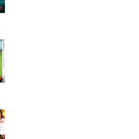
0
学进山科考，却因遭遇飓风来袭
离奇的神像杀人事件，勘案过程中，牵引出“婴胎报仇”，“娘娘索
0
一人踏上穿越西德克萨斯州的旅程
绕“废用身”——因瘫痪等原因已无恢复可能的四肢——的治疗方法，