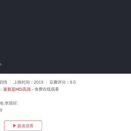
o
剧情
上映时间：
2019
豆瓣评分：
8.0
：
更新至HD/高清
- 免费在线观看
南,李雨轩,
29
极速观看
