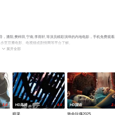
导，潘阳,樊梓田,宁南,李雨轩,等演员精彩演绎的内地电影，手机免费观看
移步至豆瓣电影、电视猫或剧情网等平台了解。
展开全部

3.0
HD高清
4.0
HD国语
2.
暗渠
致命玩偶2025