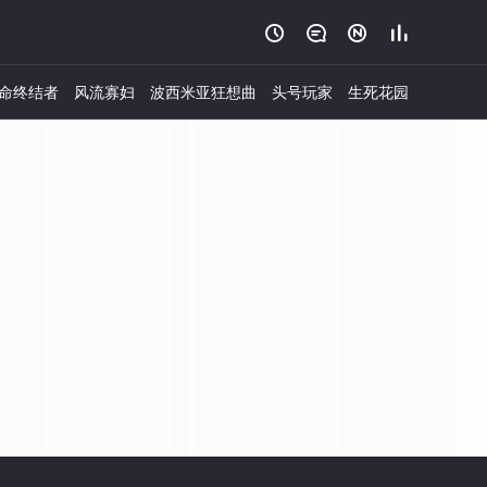




命终结者
风流寡妇
波西米亚狂想曲
头号玩家
生死花园