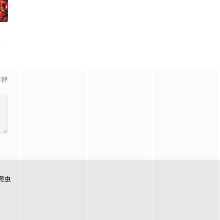
0
自己的音乐梦想，并走出了困住他
，它是梦开始的地方，没有深思熟虑，只有最单纯的坚定，然而，在这
影评
爬虫