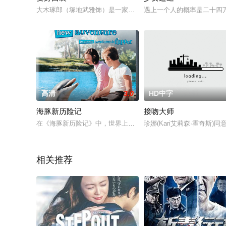
大木琢郎（塚地武雅饰）是一家小餐馆的店长，虽然待人和善，
遇上一个人的概率是二十四万分
高清
3.0
HD中字
海豚新历险记
接吻大师
在《海豚新历险记》中，世界上最受人喜爱的海豚将带你乘风破d
珍娜(Kari艾莉森·霍奇斯
相关推荐