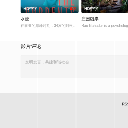
HD中字
5.0
HD中字
水流
庄园凶祟
在事业的巅峰时期，34岁的阿根廷造型师丽娜在瑞士的一场颁奖
Rao Bahadur is a psycholog
影片评论
RS