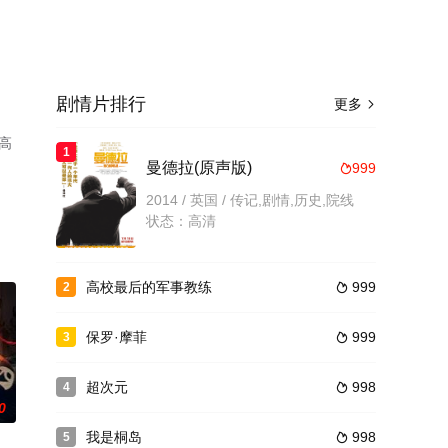
剧情片排行
更多

高
1
曼德拉(原声版)
999

2014 / 英国 / 传记,剧情,历史,院线
状态：高清
高校最后的军事教练
999
2

保罗·摩菲
999
3

超次元
998
4

0
我是桐岛
998
5
