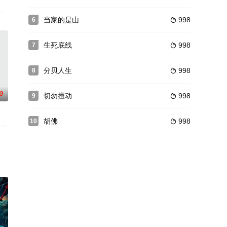
罗莽 饰)因一次行动，连累
奕 饰）和丈夫浩华（张兆辉 饰）痛失独子，精神崩溃的她通过网络
当家的是山
998
6

生死底线
998
7

分贝人生
998
8

0
切勿擅动
998
9

胡佛
998
10

个平凡而又内向的高中男生，唯一的特长就是制作模型。一直以来，新