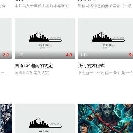
脾气又好，可年过而立的他至今连一次
之一，能成为密友大概更是天文数字。 Miruyi 经常被欺凌而
本片为八十年代由蓝乃才导演的写实警匪片。故事讲述侦缉警长赵敬才(
迷信网络信息的妻子雪青（王敏
2.0
HD
4.0
HD
9.
国道134湘南的约定
我们的方程式
dd。这只神奇的海脉将和老搭档桑
)同意一个性感的周末和唯物主义的女友凯特·保尔森(瑞秋)和世俗
国道134/湘南的约定
下仓新平（中村优一 饰）是一