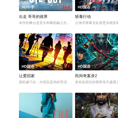
HD中字
10.0
HD国语
出走 哥哥的彼界
斩毒行动
本作的舞台是音乐和舞蹈融入生活的冲绳。与母亲朱音、妹妹舞
云海市禁毒支队获悉东南亚毒
HD国语
5.0
HD国语
让爱回家
民间奇案录2
因机缘巧合，向现实妥协的导演朱达仁萌生拍一部《河南人在北
患有妄想症的警察张天盛遇上