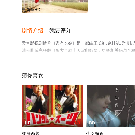
更新至HD
剧情介绍
我要评分
天堂影视剧情片《家有长嫂》是一部由王长虹,金桂斌,导演执
清未删减完整版电影大全就上天堂电影网，更多相关信息可
猜你喜欢
HD
3.0
BD
变身西装
少女邂逅