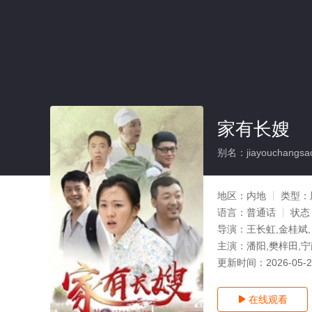
家有长嫂
别名：jiayouchangsa
地区：
内地
类型：
语言：
普通话
状态
导演：
王长虹,金桂斌,
主演：
潘阳,樊梓田,宁
更新时间：
2026-05-
在线观看
