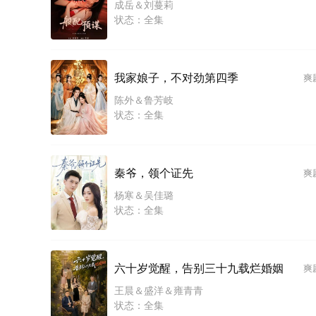
成岳＆刘蔓莉
状态：全集
我家娘子，不对劲第四季
爽
陈外＆鲁芳岐
状态：全集
秦爷，领个证先
爽
杨寒＆吴佳璐
状态：全集
六十岁觉醒，告别三十九载烂婚姻
爽
王晨＆盛洋＆雍青青
状态：全集