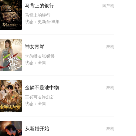
马背上的银行
国产剧
马背上的银行
状态：更新至08集
神女青岑
爽剧
李芮峤＆张媛媛
状态：全集
金鳞不是池中物
爽剧
王必可＆许幻幻
状态：全集
从新婚开始
爽剧