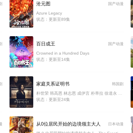
沧元图
剧
国产动漫
Azure Legacy
状态：更新至89集
百日成王
剧
国产动漫
Crowned in a Hundred Days
状态：更新至14集
家庭关系证明书
剧
韩国剧
朴世荣 韩高恩 林志恩 成伊言 朴率拉 徐道永 全胜彬
状态：更新至24集
从0位居民开始的边境领主大人
漫
日本动漫