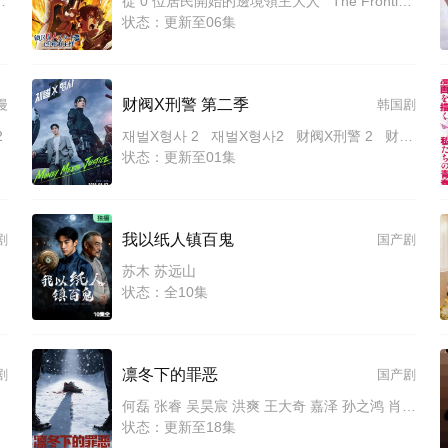
里 平川大辅 东地宏树 福原绫香
從 0 位居民開始的邊境領主大人 The Frontier Lord Begins with Zero Subjects
状态：更新至06集
财阀X刑警 第二季
漫
韩国剧
2
재벌X형사 2 재벌X형사2 财阀X刑警 2 财阀X刑警2 Flex x Cop2 纨绔子弟(韩国版)
状态：更新至01集
我以纸人镇百鬼
剧
国产剧
苏木 苏远山
状态：全10集
凛冬下的罪恶
剧
国产剧
何磊 张睿 吴昊宸 洪爽 王大奇 嘉泽 孙之鸿 肖涵 左腾云 刘伟峰 王心嫚 窦新豪 苏宥辰 李繁 刘亭希 刘朔豪 洪冰瑶 刘佳萌 李蒲赫 徐章
状态：更新至18集