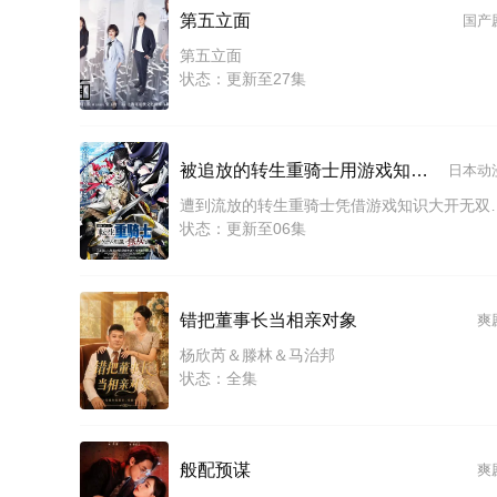
第五立面
国产
第五立面
状态：更新至27集
被追放的转生重骑士用游戏知识开无双
日本动
遭到流放的转生重骑士凭借游戏知识大开无双 The Exiled
状态：更新至06集
错把董事长当相亲对象
爽
杨欣芮＆滕林＆马治邦
状态：全集
般配预谋
爽