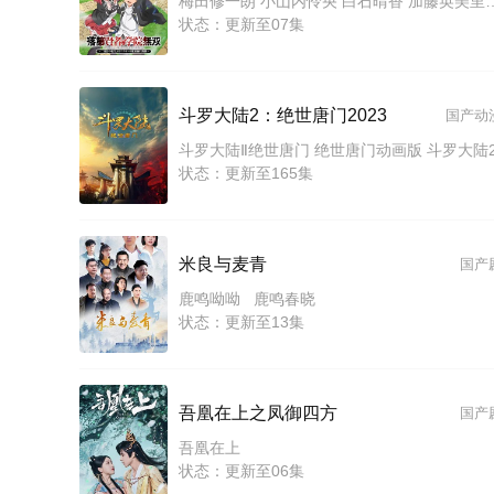
梅田修一朗 小山内怜央 白石晴香 加藤英美
状态：更新至07集
斗罗大陆2：绝世唐门2023
国产动
斗罗大陆Ⅱ绝世唐门 绝世唐门动画版 斗罗大陆
状态：更新至165集
米良与麦青
国产
鹿鸣呦呦 鹿鸣春晓
状态：更新至13集
吾凰在上之凤御四方
国产
吾凰在上
状态：更新至06集