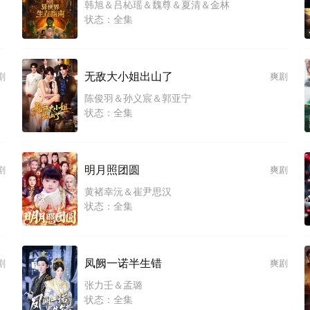
韩旭＆吕杺瑶＆魏尊＆夏清＆金林
状态：全集
无敌大小姐出山了
剧
爽剧
陈俊羽＆孙义宸＆郭亚宁
状态：全集
明月照团圆
剧
爽剧
黄褚幸沅＆崔尹思汉
状态：全集
凤阙一诺半生错
剧
爽剧
张力壬＆孟璐
状态：全集