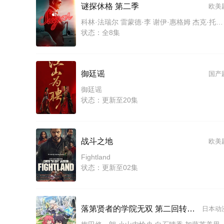
谜探休格 第二季
欧美
科林·法瑞尔 雷蒙德·李 谢伊·惠格姆 杰克·托帕利安 劳拉·唐奈里 托尼·达尔顿 萨莎·卡莱 河镇 布赖恩·吉利斯 艾琳·吴
状态：全8集
御廷谣
国产
御廷谣
状态：更新至20集
战斗之地
欧美
Fightland
状态：更新至02集
落第贤者的学院无双 第二回转生，S等级作弊魔术师冒险记
日本动