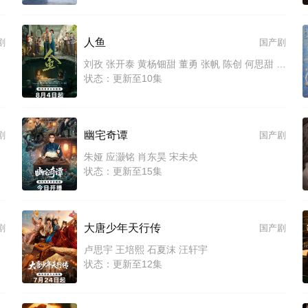
人鱼
剧
国产剧
刘孜 张开泰 黄杨钿甜 董勇 张帆 陈创 何思甜 张棪琰 罗海琼 是安 赵健 段钰 董向荣 薛佳凝 方晓东 李庆誉 张译文
状态：更新至10集
幽宅奇谭
剧
国产剧
朱娅 应灏铭 肖东昊 宋未央
状态：更新至15集
大唐少年天行传
剧
国产剧
卢思宇 王培熙 石夏沫 汪轩宇
状态：更新至12集