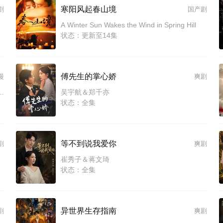
寒阳风起春山境
剧
国产剧
A Winter Sun Wakes the Wind in Spring Hill
状态：更新至14集
傅先生的掌心娇
漫
爽剧
 Heavy Knight Knows How to Game the System
吴宇航＆郑千亦
状态：全集
等不到说我爱你
剧
爽剧
崔秀子＆蒋文琦
状态：全集
异世界生存指南
剧
爽剧