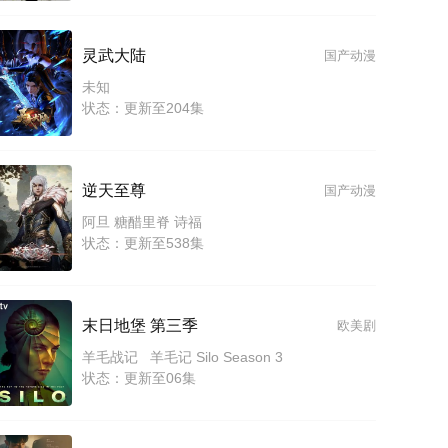
灵武大陆
国产动漫
未知
状态：更新至204集
逆天至尊
国产动漫
阿旦 糖醋里脊 诗福
状态：更新至538集
末日地堡 第三季
欧美剧
羊毛战记 羊毛记 Silo Season 3
状态：更新至06集