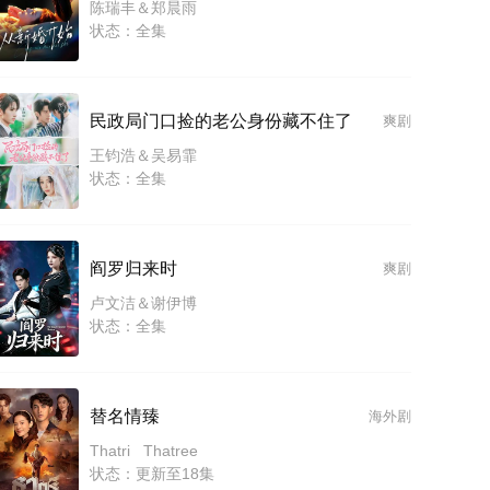
陈瑞丰＆郑晨雨
状态：全集
民政局门口捡的老公身份藏不住了
爽剧
王钧浩＆吴易霏
状态：全集
阎罗归来时
爽剧
卢文洁＆谢伊博
状态：全集
替名情臻
海外剧
Thatri Thatree
状态：更新至18集