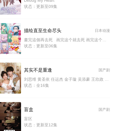
Debug My Heart
状态：更新至09集
描绘直至生命尽头
日本动漫
畫完這個再去死 画完这个就去死 画完这个再去死 Draw This Then Die!
状态：更新至06集
其实不是重逢
国产剧
刘思维 黄圣依 任运杰 金子璇 吴添豪 王欣政 刘佳烨 刘允儿
状态：全16集
盲盒
国产剧
盲区
状态：更新至12集