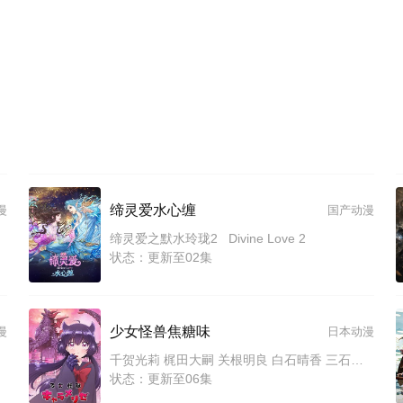
缔灵爱水心缠
漫
国产动漫
缔灵爱之默水玲珑2 Divine Love 2
状态：更新至02集
少女怪兽焦糖味
漫
日本动漫
千贺光莉 梶田大嗣 关根明良 白石晴香 三石琴乃 小西克幸 松井惠理子
状态：更新至06集