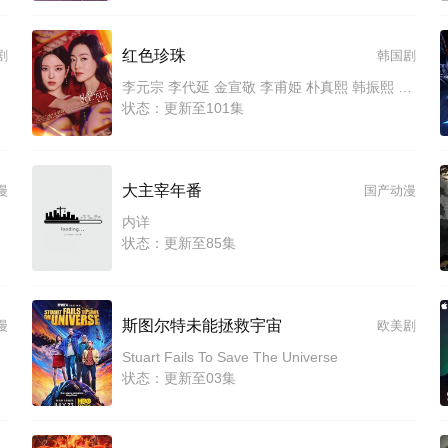
红色珍珠
剧
韩国剧
李元宗 李代延 金宣敬 李甫姫 朴真熙 韩振熙 李应敬 金惠仙 이정용 채빈
状态：更新至101集
大主宰年番
漫
国产动漫
内详
状态：更新至85集
斯图尔特未能拯救宇宙
漫
欧美剧
Stuart Fails To Save The Universe
状态：更新至03集