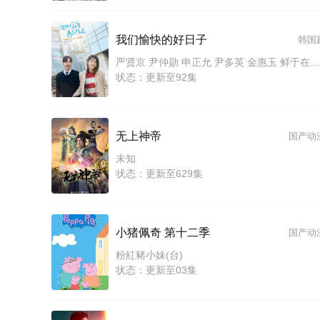
我们愉快的好日子
韩国
严贤京 尹仲勋 申正允 尹多英 金惠玉 鲜于在德 尹多勋 文喜京 李商淑 郑孝彬 李家豪 郑永琡
状态：更新至92集
无上神帝
国产动
未知
状态：更新至629集
小猪佩奇 第十二季
国产动
粉紅豬小妹(台)
状态：更新至03集