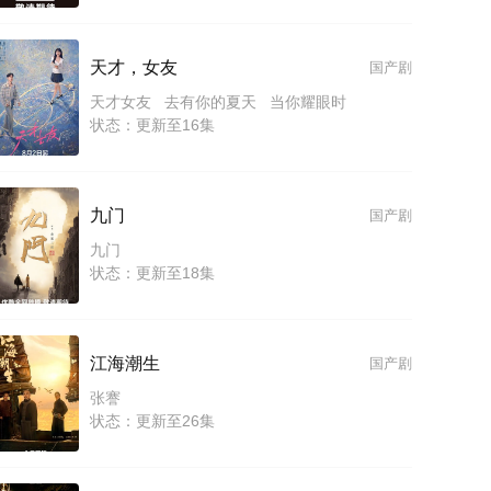
天才，女友
国产剧
天才女友 去有你的夏天 当你耀眼时
状态：更新至16集
九门
国产剧
九门
状态：更新至18集
江海潮生
国产剧
张謇
状态：更新至26集