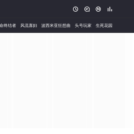




命终结者
风流寡妇
波西米亚狂想曲
头号玩家
生死花园