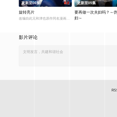
更新至06集
8.0
更新至05集
旋转亮片
要再做一次夫妇吗？～
妇～
改编自此元和津也原作同名漫画。不起眼的高中生三井宏太在好
本剧改编自作者六葉雅・上
影片评论
RS