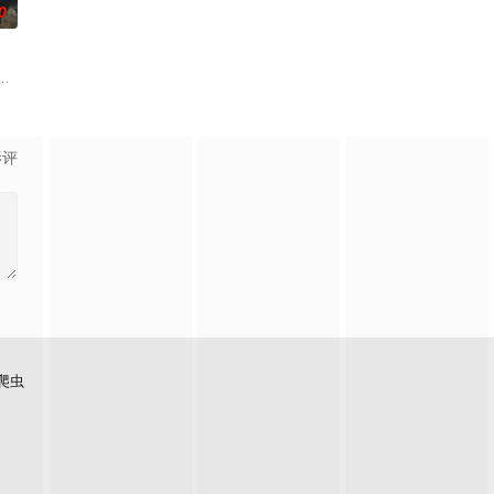
0
志の夏休みの課題の絵に対する
京池袋地区。西池袋警署新设立了“犯罪受害者支援室”，在这里，警
影评
爬虫