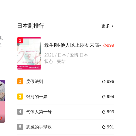
日本剧排行
更多

,
1
完
救生圈-他人以上朋友未满-
999

2021 / 日本 / 爱情,日本
状态：完结
度假法则
996
2

银河的一票
994
3

气体人第一号
993
4

0
恶魔的手球歌
991
5
