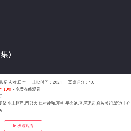
集)
悬疑,灾难,日本
上映时间：
2024
豆瓣评分：
4.0
全10集
- 免费在线观看
延
夏希,水上恒司,冈部大,仁村纱和,夏帆,平岩纸,音尾琢真,真矢美纪,渡边圭介
26
极速观看
