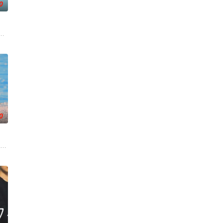
0
化、医生短缺、地方产科接连关
格尔 大关和物语》为原案，取材自日本首位专业女护士大关和与铃木
0
）与校园风云人物佐伯千晴（杢代和人 饰）因共同的电影爱好而结缘
的两人，恋爱即将展开！！