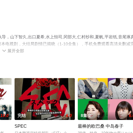
，山下智久,出口夏希,水上恒司,冈部大,仁村纱和,夏帆,平岩纸,音尾琢真
日本电视剧，大结局剧情已揭晓（1-10全集），手机免费观看高清未删减
展开全部
瓣电视剧、电视猫或剧情网等平台了解。

10.0
完结
6.0
8集全
6.
SPEC
最棒的欧巴桑 中岛春子