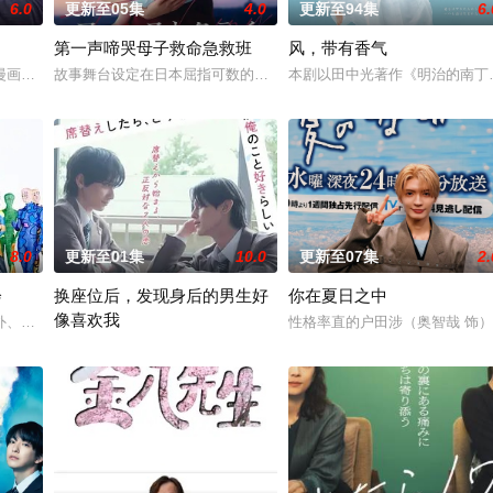
6.0
更新至05集
4.0
更新至94集
6.
第一声啼哭母子救命急救班
风，带有香气
殊的新部门“GATE24”。
漫画，是一部办公室爱情故事，讲述拥有特殊能力的读心少女与外表冷酷、
故事舞台设定在日本屈指可数的顶级豪华医院“圣菲奥娜医院”。少子
本剧以田中光著作《明治的南丁
8.0
更新至01集
10.0
更新至07集
2.
会
换座位后，发现身后的男生好
你在夏日之中
像喜欢我
外、孤傲冷峻的“独狼”刑警，与一位拥有特异功能的神秘密友展开。女主
性格率直的户田涉（奥智哉 饰
】面前，将出现比前作更加棘手、更
“我喜欢你，从很早以前就开始了。” 从换座位开始⁉︎ 性格完全相反