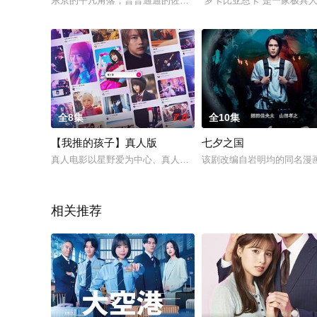
东京的平凡角落，普普通通的佐藤家兄妹相守度日。初中毕业干起
“罗卡比亚恩卡”是一家极具
全8集
7.0
全10集
【我推的孩子】真人版
七夕之国
真人电影以星野爱为中心、真人剧集以阿库亚为中心、预定2025
该剧改编自岩明均的同名漫
相关推荐