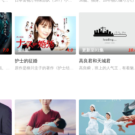
修路工大哥佐藤旭（妻夫木聪 饰）
人气的意大利餐厅，其店长兼主厨辰巳日出男（风间杜夫 饰）在料理界
日本警视厅特殊部队（SIT）小队长濑文焚流（加濑亮 饰），在一次
38歳、独身、10年物の腐りか
7.0
全8集
4.0
更新至01集
10.
护士的征婚
高良君和天城君
年上映和配信
画。讲述一名虚幌度日的佛系大学生南丸洋二（细田佳央太 饰），意外发
原作是柳川圭子的著作《护士结婚活动!?迷路的护士们接二连三成婚
高良瞬，班上的人气王，有着魅