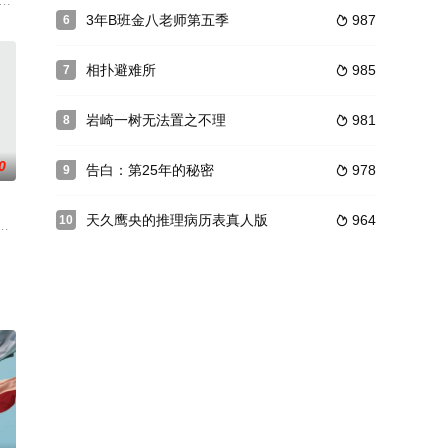
执行任务时遭遇队友的离奇死
けた不倫に悩む弱小出版社の編集者?菊池いづみ（松本まりか）が
3年B班金八老师第五季
987
6

相扑避难所
985
7

岩崎一树无法置之不理
981
8

0
告白：第25年的秘密
978
9

天久鹰央的推理病历表真人版
964
10

的护士专门婚姻咨询所的故事》
力十足的帅气外表；天城太一，虽然沉静且相对不起眼，但开朗的他却