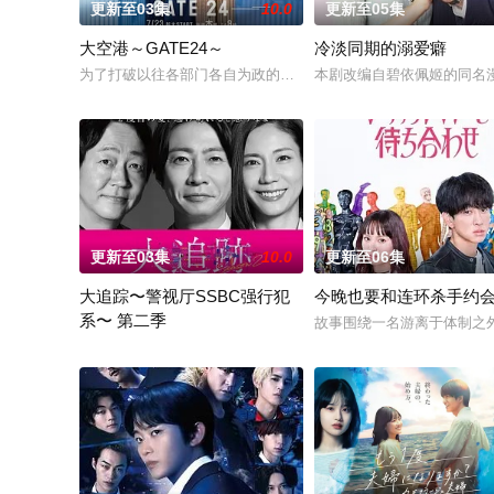
更新至03集
10.0
更新至05集
大空港～GATE24～
冷淡同期的溺爱癖
为了打破以往各部门各自为政的死板规矩，内阁官房直属成立了一个特
本剧改编自碧依佩姬的同名
更新至03集
10.0
更新至06集
大追踪〜警视厅SSBC强行犯
今晚也要和连环杀手约
系〜 第二季
故事围绕一名游离于体制之
在第二季中，作为现代刑侦关键力量的【警视厅SSBC强行犯系