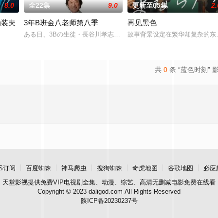
8.0
全22集
9.0
更新至05集
2.
伪装夫
3年B班金八老师第八季
再见黑色
友内新次郎的邀请下加入了钓鱼部。虽
ある日、3Bの生徒・長谷川孝志の両親が桜中学校にやってきた。孝
故事背景设定在繁华却复杂的东
原ひびき同名漫画。讲述了因出轨而背叛妻子的前夫洗心革面，开始重新面
共
0
条 “蓝色时刻” 
S订阅
百度蜘蛛
神马爬虫
搜狗蜘蛛
奇虎地图
谷歌地图
必应
天堂影视
提供免费VIP电视剧全集、动漫、综艺、高清无删减电影免费在线看
Copyright © 2023 daligod.com All Rights Reserved
陕ICP备20230237号