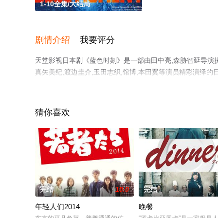
1-10全集/大结局
剧情介绍
我要评分
天堂影视日本剧《蓝色时刻》是一部由田中亮,森胁智延导演执导
真矢美纪,渡边圭介,玉田志织,馆博,本田翼等演员精彩演绎的
整版电视剧全集就上天堂电影网，更多相关信息可移步至豆
猜你喜欢
完结
10.0
完结
年轻人们2014
晚餐