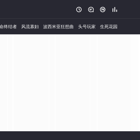




命终结者
风流寡妇
波西米亚狂想曲
头号玩家
生死花园