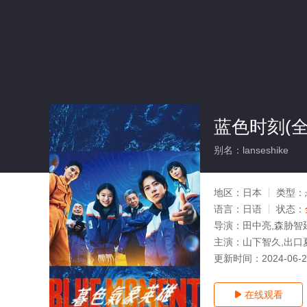
蓝色时刻(全
别名：lanseshike
地区：
日本
类型：
语言：
日语
状态：
导演：
田中亮,森胁智
主演：
山下智久,出口
更新时间：
2024-06-
在线观看
