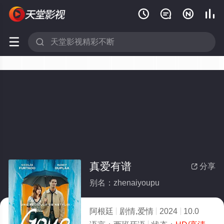






真爱有谱
分享

别名：zhenaiyoupu
阿根廷
剧情,爱情
2024
10.0