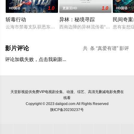
1.0
1.0
HD国语
更新至HD
HD国语
斩毒行动
异林：秘境寻踪
民间奇案录
云海市禁毒支队获悉东南亚毒王廖爷将携600余公斤毒品来云交易
西南边陲的异林流传着“山神之眼”的
患有妄想
影片评论
共
条 “真爱有谱” 影评
评论加载失败，点击我刷新...
天堂影视
提供免费VIP电视剧全集、动漫、综艺、高清无删减电影免费在
线看
Copyright © 2023 daligod.com All Rights Reserved
陕ICP备20230237号