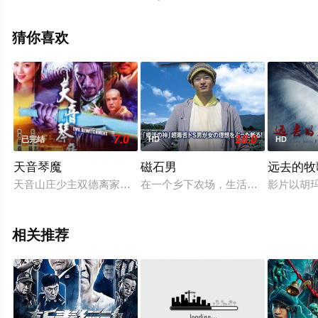
演员精彩演绎的阿根廷电影，手机免费观看高清未删减完
整版电影大全就上天堂电影网，更多相关信息可移步至豆
猜你喜欢
瓣电影、电视猫或剧情网等平台了解。
7.0
10.0
已完结
HD
HD
天音琴魔
磁石男
远去的牧
天音山庄少主双德离家出走，偶得克制邪王的天外飞仙经书中一
在一个乡下农场，生活着一个被人称作
影片以胡
相关推荐