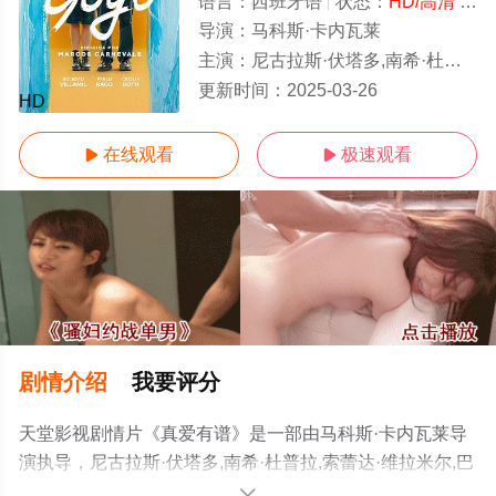
语言：
西班牙语
状态：
HD/高清
- 免费在线观看
导演：
马科斯·卡内瓦莱
主演：
尼古拉斯·伏塔多,南希·杜普拉,索蕾达·维拉米尔,巴勃罗·拉戈,Diego,Alonso,Pérez,Mayra,Homar,Zeus,Mi
更新时间：
2025-03-26
HD
在线观看
极速观看


剧情介绍
我要评分
天堂影视剧情片《真爱有谱》是一部由马科斯·卡内瓦莱导
演执导，尼古拉斯·伏塔多,南希·杜普拉,索蕾达·维拉米尔,巴
勃罗·拉戈,Diego,Alonso,Pérez,Mayra,Homar,Zeus,Milo等
