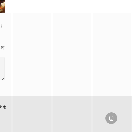
0
祺
影评
爬虫
