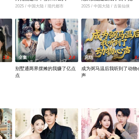
2025 / 中国大陆 / 现代都市
2025 / 中国大陆 / 古装仙侠
1.0
全集
2.0
完结
8.
别墅通两界摆摊的我赚了亿点
成为弼马温后我听到了动物
点
声
2025 / 中国大陆 / 年代穿越
2026 / 中国大陆 / 孙虎城＆刘小