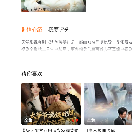
更新至第77集
剧情介绍
我要评分
天堂影视爽剧《沈鱼落晏》是一部由知名导演执导，艾泓辰
视剧全集就上天堂电影网，更多相关信息可移步至豆瓣电视
猜你喜欢
全集
6.0
全集
满级太爷爷回归振兴家族荣耀
月亮不曾拥抱你