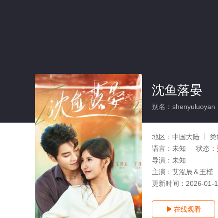
沈鱼落晏
别名：shenyuluoyan
地区：
中国大陆
类
语言：
未知
状态：
导演：
未知
主演：
艾泓辰＆王槿
更新时间：
2026-01-
在线观看
