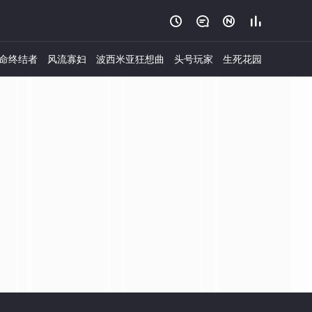




命终结者
风流寡妇
波西米亚狂想曲
头号玩家
生死花园