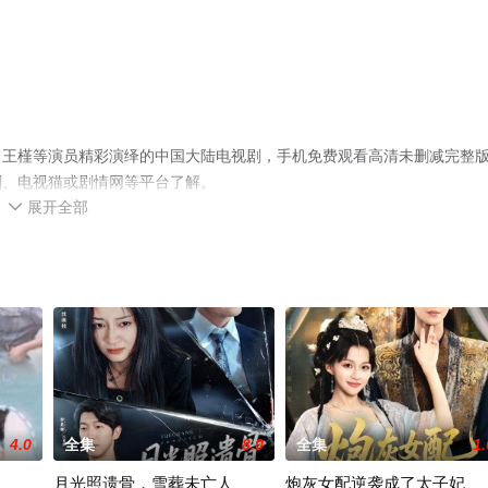
＆王槿等演员精彩演绎的中国大陆电视剧，手机免费观看高清未删减完整
剧、电视猫或剧情网等平台了解。
展开全部

4.0
全集
8.0
全集
1.
月光照遗骨，雪葬未亡人
炮灰女配逆袭成了太子妃