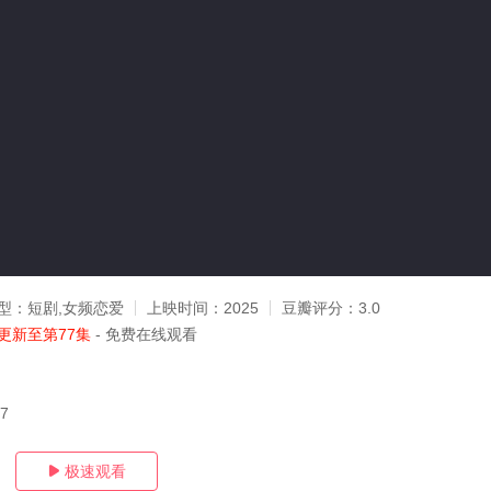
型：
短剧,女频恋爱
上映时间：
2025
豆瓣评分：
3.0
更新至第77集
- 免费在线观看
17
极速观看
