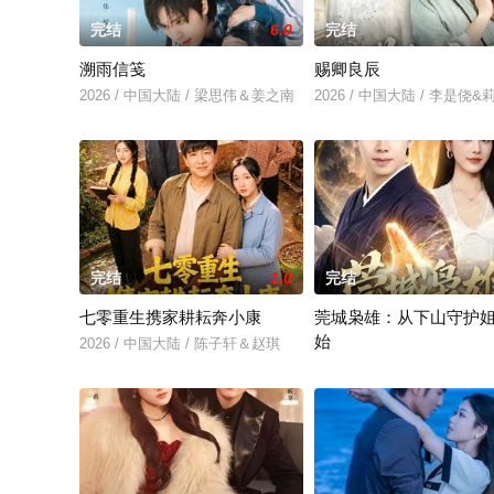
完结
6.0
完结
溯雨信笺
赐卿良辰
2026 / 中国大陆 / 梁思伟＆姜之南
2026 / 中国大陆 / 李是侥
完结
1.0
完结
七零重生携家耕耘奔小康
莞城枭雄：从下山守护
始
2026 / 中国大陆 / 陈子轩＆赵琪
2026 / 中国大陆 / 胡文