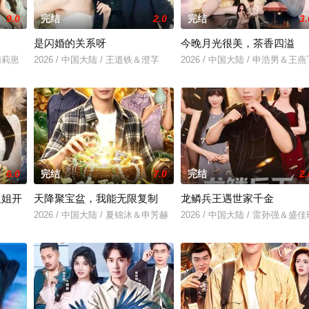
9.0
完结
2.0
完结
3.
是闪婚的关系呀
今晚月光很美，茶香四溢
&莉莉崽
2026 / 中国大陆 / 王道铁＆澄芓
2026 / 中国大陆 / 申浩男＆王燕
6.0
完结
7.0
完结
2.
姐姐开
天降聚宝盆，我能无限复制
龙鳞兵王遇世家千金
2026 / 中国大陆 / 夏锦沐＆申芳赫
2026 / 中国大陆 / 雷孙强＆盛佳
飞＆朱梦茹＆卢晟