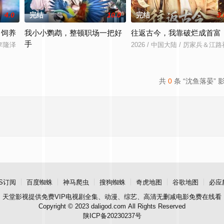
4.0
完结
10.0
完结
3.
向饲养
我小小鹦鹉，整顿职场一把好
往返古今，我靠破烂成首富
手
＆李隆泽
2026 / 中国大陆 / 厉家兵＆江路
2026 / 中国大陆 / 朱宏钊＆林念初＆周伟＆负辰鑫
共
0
条 “沈鱼落晏” 
S订阅
百度蜘蛛
神马爬虫
搜狗蜘蛛
奇虎地图
谷歌地图
必应
天堂影视
提供免费VIP电视剧全集、动漫、综艺、高清无删减电影免费在线看
Copyright © 2023 daligod.com All Rights Reserved
陕ICP备20230237号