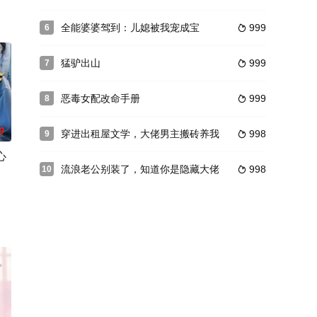
全能婆婆驾到：儿媳被我宠成宝
999
6

猛驴出山
999
7

恶毒女配改命手册
999
8

0
穿进出租屋文学，大佬男主搬砖养我
998
9

心
流浪老公别装了，知道你是隐藏大佬
998
10

喵