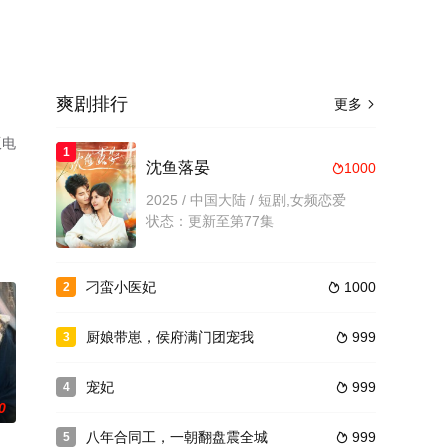
爽剧排行
更多

版电
1
沈鱼落晏
1000

2025 / 中国大陆 / 短剧,女频恋爱
状态：更新至第77集
刁蛮小医妃
1000
2

厨娘带崽，侯府满门团宠我
999
3

宠妃
999
4

0
八年合同工，一朝翻盘震全城
999
5
