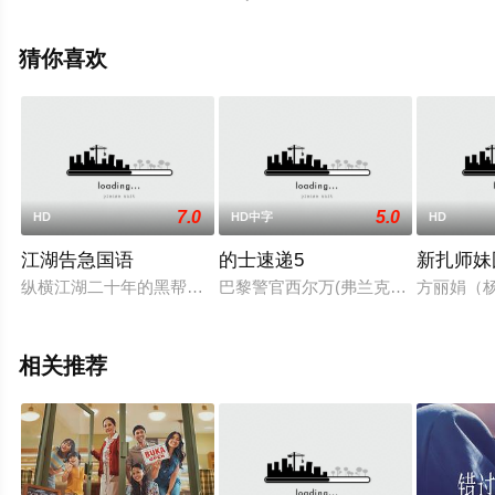
大陆电影，手机免费观看高清未删减完整版电影大全就上
天堂电影网，更多相关信息可移步至豆瓣电影、电视猫或
猜你喜欢
剧情网等平台了解。
7.0
5.0
HD
HD中字
HD
江湖告急国语
的士速递5
新扎师妹
纵横江湖二十年的黑帮大佬任因久（梁家辉 饰）树敌无数，因此
巴黎警官西尔万(弗兰克·盖思堂彼得 
方丽娟（
相关推荐