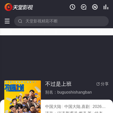






不过是上班
分享

别名：buguoshishangban
中国大陆
中国大陆,喜剧
2026
4.0