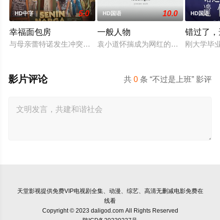
5.0
10.0
HD中字
HD国语
HD国语
幸福面包房
一般人物
错过了，
与母亲蕾特诺发生冲突后，穆蒂亚离家出走，决心证明自己的独
袁小道怀揣成为网红的梦想创作短视频
刚大学毕
影片评论
共
0
条 “不过是上班” 影评
天堂影视
提供免费VIP电视剧全集、动漫、综艺、高清无删减电影免费在
线看
Copyright © 2023 daligod.com All Rights Reserved