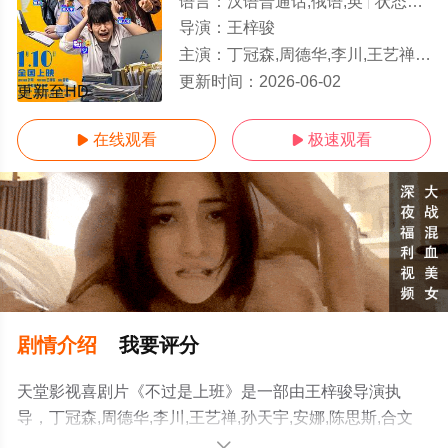
语言：
汉语普通话,俄语,英
状态：
更
导演：
王梓骏
主演：
丁冠森,周德华,李川,王艺禅,孙天宇,安娜,陈思斯,合文俊,小爱,李孝谦,吴俊霆,李逗逗,帕赛
更新时间：
2026-06-02
更新至HD
在线观看
极速观看


剧情介绍
我要评分
天堂影视喜剧片《不过是上班》是一部由王梓骏导演执
导，丁冠森,周德华,李川,王艺禅,孙天宇,安娜,陈思斯,合文
俊,小爱,李孝谦,吴俊霆,李逗逗,帕赛等演员精彩演绎的中国
