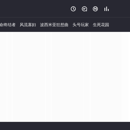




命终结者
风流寡妇
波西米亚狂想曲
头号玩家
生死花园