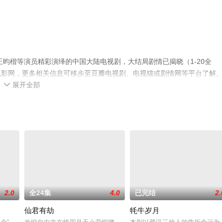
昀楷等演员精彩演绎的中国大陆电视剧，大结局剧情已揭晓（1-20全
电影网，更多相关信息可移步至豆瓣电视剧、电视猫或剧情网等平台了解
展开全部

2.0
全24集
4.0
已完结
2.
仙君有劫
牦牛岁月