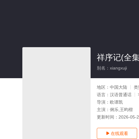
祥序记(全集
别名：xiangxuji
地区：
中国大陆
类
语言：
汉语普通话
导演：
欧谭凯
主演：
俐乐,王昀楷
更新时间：
2026-05-
在线观看
