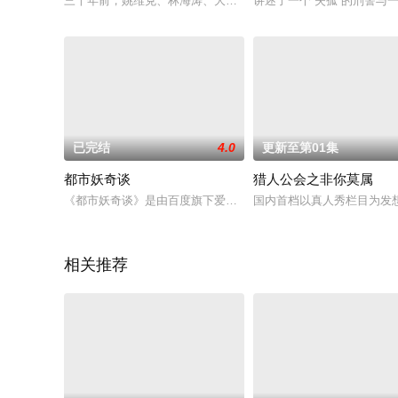
三十年前，姚维克、林海涛、大刘都倾心于同班同学腾小宁。姚
讲述了一个“失孤”的刑警与
已完结
4.0
更新至第01集
都市妖奇谈
猎人公会之非你莫属
《都市妖奇谈》是由百度旗下爱奇艺视频网站独家出品 ，上海品
国内首档以真人秀栏目为发
相关推荐