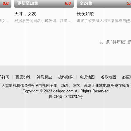
8.0
更新至18集
6.0
全24集
5.
天才，女友
长夜如歌
钞货币。根据党中央指示，高景波、
季女生苏琳（黄杨钿甜 饰），虽自小被父母忽视，在艰苦环境中长大，但
根据素光同同名小说改编。江逾白长大以后，林知夏忽然对他说：“江
讲述了黎安城大郡主棠溪槿与烈
共
条 “祥序记” 
S订阅
百度蜘蛛
神马爬虫
搜狗蜘蛛
奇虎地图
谷歌地图
必应
天堂影视
提供免费VIP电视剧全集、动漫、综艺、高清无删减电影免费在线看
Copyright © 2023 daligod.com All Rights Reserved
陕ICP备20230237号