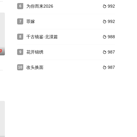
胡亦瑶 饰）进入虚拟世界，只
主线，通过兄弟情仇、江湖恩怨、家国情怀的情感纠葛，真实感人地再
为你而来2026
992
6

罪嫁
992
7

千古镜鉴·北漠篇
988
8

0
花开锦绣
987
9

改头换面
987
10

弟陆家良与自己的小老婆
越，联合行动，配合默契，在极端困难的情况下，与敌人展开殊死搏斗