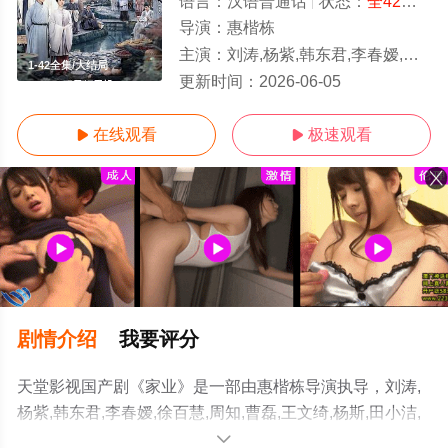
语言：
汉语普通话
状态：
全42集
- 
导演：
惠楷栋
主演：
刘涛,杨紫,韩东君,李春嫒,徐百慧,周知,曹磊,王文绮,杨斯,田小洁,李泓良,李洪涛,付嘉,吴冕,李宝安,富大龙,张喜前,洪洋,朱辉,刘凯,
1-42全集/大结局
更新时间：
2026-06-05
在线观看
极速观看


剧情介绍
我要评分
天堂影视国产剧《家业》是一部由惠楷栋导演执导，刘涛,
杨紫,韩东君,李春嫒,徐百慧,周知,曹磊,王文绮,杨斯,田小洁,
李泓良,李洪涛,付嘉,吴冕,李宝安,富大龙,张喜前,洪洋,朱辉,
