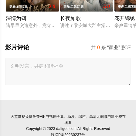
2.0
5.0
更新至第6集
更新至第24集
更新至第3
深情为饵
长夜如歌
花开锦绣
陆早早突遭意外，竟穿越成民国少夫人苏沐晚，醒来，却是丈夫
讲述了黎安城大郡主棠溪槿与烈云峥
豪爽重情
影片评论
共
0
条 “家业” 影评
天堂影视
提供免费VIP电视剧全集、动漫、综艺、高清无删减电影免费在
线看
Copyright © 2023 daligod.com All Rights Reserved
陕ICP备20230237号