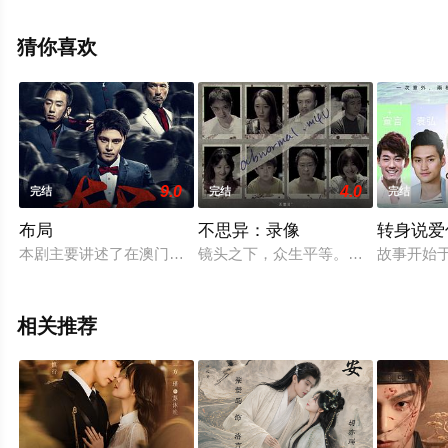
刘凯,张渟渟,王玉宁,王梓豪,王学东,谢心,娜菲莎等演员精彩
演绎的中国大陆电视剧，大结局剧情已揭晓（1-42全
猜你喜欢
集），手机免费观看高清未删减完整版电视剧全集就上天
堂电影网，更多相关信息可移步至豆瓣电视剧、电视猫或
剧情网等平台了解。
9.0
4.0
完结
完结
完结
布局
不思异：录像
转身说爱
本剧主要讲述了在澳门正规经商的两大集团经过多年打拼，经营
镜头之下，众生平等。每一颗镜头，
故事开始于
相关推荐