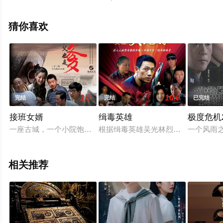
电影网，更多相关信息可移步至豆瓣电视剧、电视猫或剧
情网等平台了解。
猜你喜欢
3.0
10.0
完结
完结
已完结
接班女婿
缉毒英雄
极度危机2
一座古城，一个小院饱含一世情！四世同堂，三代女婿伺候三代
根据缉毒英雄吴光林烈士的真实事迹改
一个风雨
相关推荐