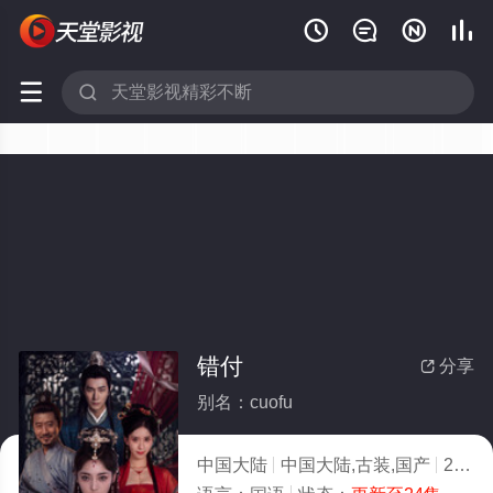






错付
分享

别名：cuofu
中国大陆
中国大陆,古装,国产
2026