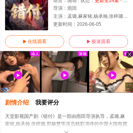
语言：
国语
状态：
更新至24集
- 免费在线观看
导演：
雨田
主演：
孟璐,麻家铭,杨承翰,张梓璐,邢赫楚
更新时间：
2026-06-05
更新至24集
在线观看
极速观看


剧情介绍
我要评分
天堂影视国产剧《错付》是一部由雨田导演执导，孟璐,麻
家铭,杨承翰,张梓璐,邢赫楚等演员精彩演绎的中国大陆电视
剧，手机免费观看高清未删减完整版电视剧全集就上天堂
