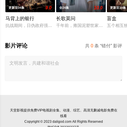
9.0
10.0
更新至04集
全24集
更新至10集
马背上的银行
长歌莫问
盲盒
抗战期间，日伪政府强行推广、使用由“中国准备银行”发行的伪
千年前，雍国泥塑世家楚门因进贡的“
五个相互
影片评论
共
0
条 “错付” 影评
天堂影视
提供免费VIP电视剧全集、动漫、综艺、高清无删减电影免费在
线看
Copyright © 2023 daligod.com All Rights Reserved