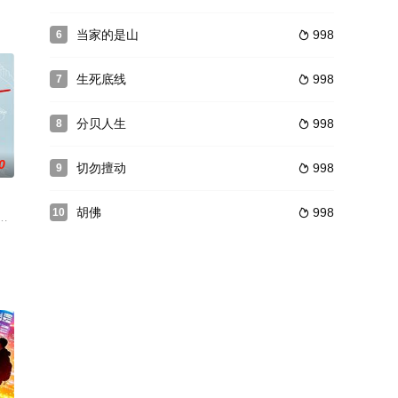
度假，某晚，罗勃和昔日同僚
当家的是山
998
6

生死底线
998
7

分贝人生
998
8

0
切勿擅动
998
9

胡佛
998
10

 饰）四处征
イトをしている高校3年生の梅田ココアは、学校では成績優秀だが、