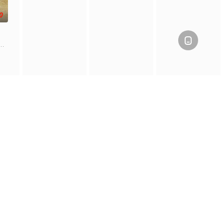
0

，只有最单纯的坚定，然而，在这
中共四川省第十一届党代表、第十二届中华慈善奖最具爱心慈善楷模张
影评
一键复制
爬虫