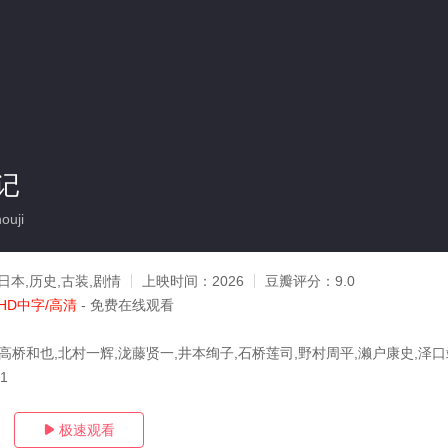
记
uji
日本,历史,古装,剧情
上映时间：
2026
豆瓣评分：
9.0
HD中字/高清
- 免费在线观看
,高桥和也,北村一辉,泷藤贤一,井本绚子,石桥莲司,野村周平,濑户康史,泽
31
极速观看
