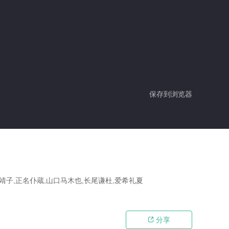
保存到浏览器
口靖子,正名仆蔵,山口马木也,长尾谦杜,爱希礼夏
分享
