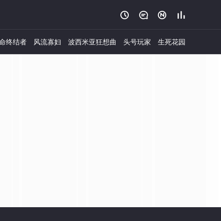




命终结者
风流寡妇
波西米亚狂想曲
头号玩家
生死花园