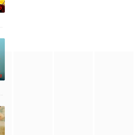
0
引出“婴胎报仇”，“娘娘索
朱达仁萌生拍一部《河南人在北京》电影的念头，在说服主编姚松、老
0
复可能的四肢——的治疗方法，
根廷造型师丽娜在瑞士的一场颁奖典礼后，被一种突如其来的冲动驱使