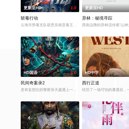
更新至HD
1.0
更新至HD
斩毒行动
异林：秘境寻踪
云海市禁毒支队获悉东南亚毒王廖爷将携600余公斤毒品来云交易
西南边陲的异林流传着“山
HD国语
8.0
HD中字
民间奇案录2
西行正道
患有妄想症的警察张天盛遇上一起离奇的神像杀人事件，勘案过程中
经历了一场可怕的遭遇后，