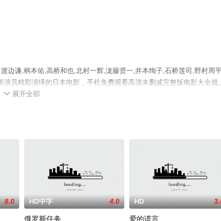
谦,柄本佑,高桥和也,北村一辉,泷藤贤一,井本绚子,石桥莲司,野村周平
礼夏等演员精彩演绎的日本电影，手机免费观看高清未删减完整版电影大全就
展开全部
情网等平台了解。

8.0
HD中字
4.0
HD
3.
俄罗斯任务
爱的谎言