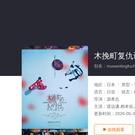
木挽町复仇
别名：muwantingfucho
地区：
日本
类型：
语言：
日语
状态：
导演：
源孝志
主演：
渡边谦,柄本佑
更新时间：
2026-05-
在线观看
