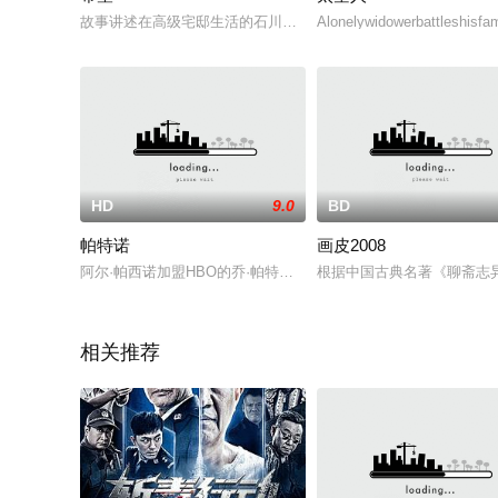
故事讲述在高级宅邸生活的石川一家的儿子规士，在未经允许的
Alonelywidowerbattleshisfami
HD
9.0
BD
帕特诺
画皮2008
阿尔·帕西诺加盟HBO的乔·帕特诺传记电影，将饰美式足球历史
根据中国古典名著《聊斋志
相关推荐