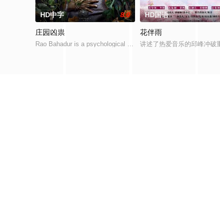
HD中字
8.0
HD国语
庄园凶祟
花伴雨
Rao Bahadur is a psychological drama set agai
讲述了热爱音乐的邱峰冲破
影片评论
复制下方链接，去粘贴给好友吧：
《木挽町复仇记》https://www.daligod.com/video/333284.html
取消
RS