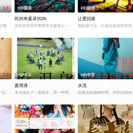
1.0
HD国语
1.0
HD国语
5.
民间奇案录2026
让爱回家
，火速成立“斩毒行动”专案组，
神之眼”的恐怖传说，生物系学生苏瑶与同学进山科考，却因遭遇飓风来袭
患有妄想症的警察张天盛遇上一起离奇的神像杀人事件，勘案过程中，牵
因机缘巧合，向现实妥协的导演
1.0
HD中字
3.0
HD中字
5.
废用身
水流
，牵引出“婴胎报仇”，“娘娘索
一位小镇女子向疏远的哥哥借了钱，独自一人踏上穿越西德克萨斯州的旅程
本作描绘了一名医生，因一种围绕“废用身”——因瘫痪等原因已无恢
在事业的巅峰时期，34岁的阿