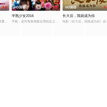
5.0
HD国语
1.0
HD国语
4.
半熟少女2016
长大后，我就成为你
重重阻力，克服种种困难，组建乐队追求自己的音乐梦想，并走出了困住他
半熟，是对青春期最合理的定义，它是梦开始的地方，没有深思熟虑
电影《长大后，我就成为你》由
共
0
条 “木挽町复仇记” 
S订阅
百度蜘蛛
神马爬虫
搜狗蜘蛛
奇虎地图
谷歌地图
必应
天堂影视
提供免费VIP电视剧全集、动漫、综艺、高清无删减电影免费在线看
Copyright © 2023 daligod.com All Rights Reserved
陕ICP备20230237号