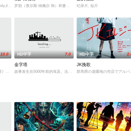
外宿后失踪，他被怀疑与一桩杀人事件
ly,illhealthandti
罗勃（查尔斯·纳佩尔 饰）和妻子苏珊（金伯利·凯茨 饰）来到苏联
纪录片, 短片
10.0
HD中字
7.0
HD中字
2.
金字塔
JK挽歌
上最功勋卓著的教练之一乔·帕特
异》改编。秦汉年间，都尉王生（陈坤饰）率王家军在西域苦战，并救回一
故事发生在5000年前的埃及。法老胡夫（杰克·霍金斯 Jack Hawkins
群馬県の遊園地の売店でアルバ