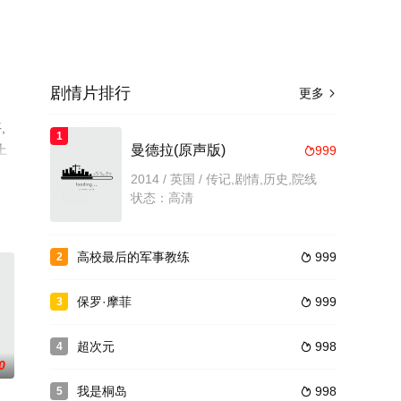
剧情片排行
更多

,
1
上
曼德拉(原声版)
999

2014 / 英国 / 传记,剧情,历史,院线
状态：高清
高校最后的军事教练
999
2

保罗·摩菲
999
3

超次元
998
4

0
我是桐岛
998
5
