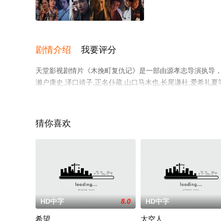
HD中字
剧情介绍
我要评分
天堂影视剧情片《木挽町复仇记》是一部由源孝志导演执导，渡边
濑户康史,泽口靖子,正名仆蔵,山口马木也,长尾谦杜,爱希
天堂电影网，更多相关信息可移步至豆瓣电影、电视猫或剧
猜你喜欢
HD中字
8.0
HD中字
希望
太空人