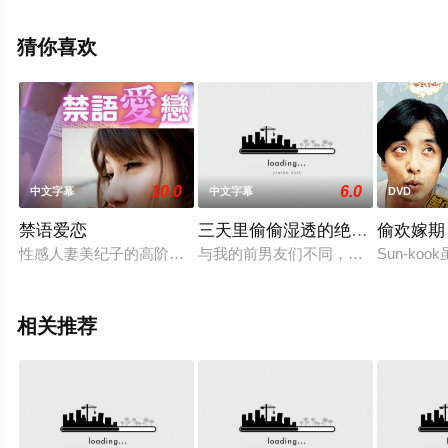
马隆,大泉洋,森崎博之,卡洛斯·阿拉斯拉奇,菅野莉央,户次重
幸,克里斯平·弗里曼,威尔·弗里德尔,布莱思·丹纳,木村拓哉,
猜你喜欢
比利·克里斯托,纽威等演员精彩演绎的日本电影，大结局剧
情已揭晓（1-1全集），手机免费观看高清未删减完整版电
影大全就上天堂电影网，更多相关信息可移步至豆瓣电
影、电视猫或剧情网等平台了解。
10.0
6.0
中文字幕
中文字幕
DVD
禁语爱恋
三天里偷偷湿透的绝伦嫂子
偷欢嫁期
性感人妻美纪子的高阶经理丈夫，因为权力，不断的有年轻美艳
与我的前男友们不同，我爱上了我姐
Sun-k
相关推荐