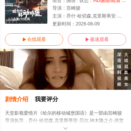
语言：
国语
状态：
HD国语/高清
- 免费在线观看
导演：
宫崎骏
主演：
乔什·哈切森,克里斯蒂安·贝尔,神木隆之介,倍赏千惠子,大塚明夫,安田显,达兰·诺里斯,艾米莉·莫迪默,吉娜·马隆,大泉洋,森崎博之,卡洛斯
1-1全集/大结局
更新时间：
2026-06-09
在线观看
极速观看


剧情介绍
我要评分
天堂影视爱情片《哈尔的移动城堡国语》是一部由宫崎骏
导演执导，乔什·哈切森,克里斯蒂安·贝尔,神木隆之介,倍赏
千惠子,大塚明夫,安田显,达兰·诺里斯,艾米莉·莫迪默,吉娜·
