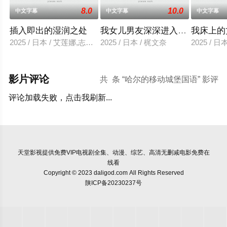
8.0
10.0
中文字幕
中文字幕
中文字幕
插入即出的湿润之处
我女儿男友深深进入我的身体
我床上的
2025 / 日本 / 艾莲娜,志美健
2025 / 日本 / 梶文奈
2025 / 
影片评论
共
条 “哈尔的移动城堡国语” 影评
评论加载失败，点击我刷新...
天堂影视
提供免费VIP电视剧全集、动漫、综艺、高清无删减电影免费在
线看
Copyright © 2023 daligod.com All Rights Reserved
陕ICP备20230237号