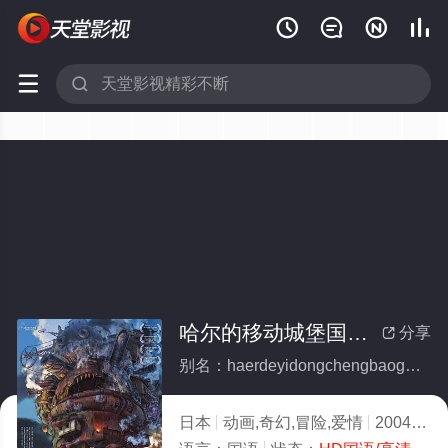






哈尔的移动城堡国语(全集)
分享

别名：haerdeyidongchengbaoguoyu
日本
动画,奇幻,冒险,爱情
2004
1.0