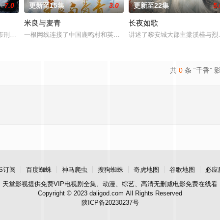
7.0
更新至15集
3.0
更新至22集
5.
米良与麦青
长夜如歌
。一人背负过往伤痕，避世居于深山；
市刑侦支队在无普及监控、无DNA鉴定技术的支持下，通过摸排、勘查
一根网线连接了中国鹿鸣村和英国牛津，麦香通过视频向米良宣告：
讲述了黎安城大郡主棠溪槿与烈
共
0
条 “千香” 
S订阅
百度蜘蛛
神马爬虫
搜狗蜘蛛
奇虎地图
谷歌地图
必应
天堂影视
提供免费VIP电视剧全集、动漫、综艺、高清无删减电影免费在线看
Copyright © 2023 daligod.com All Rights Reserved
陕ICP备20230237号