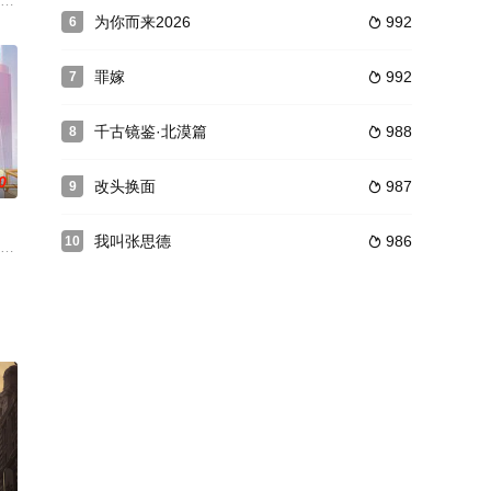
，不要在黑道上打打杀杀，就把他
 清的著名长篇小说《大刀记》改编 的。《大刀记》是我国唯一一部
为你而来2026
992
6

罪嫁
992
7

千古镜鉴·北漠篇
988
8

0
改头换面
987
9

我叫张思德
986
10

这高不成低不就的年龄，洪刚左
走出失恋的阴云，为了鼓励女儿，叶小白的母亲病急乱投医，给叶小白