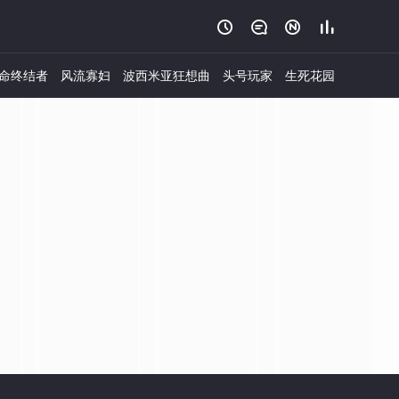




命终结者
风流寡妇
波西米亚狂想曲
头号玩家
生死花园