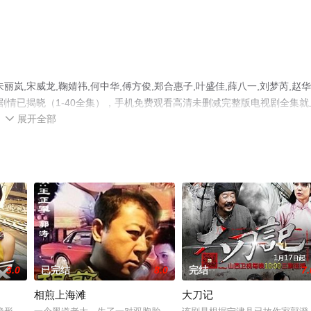
,宋威龙,鞠婧祎,何中华,傅方俊,郑合惠子,叶盛佳,薛八一,刘梦芮,赵华
剧情已揭晓（1-40全集），手机免费观看高清未删减完整版电视剧全集就
展开全部
剧情网等平台了解。

3.0
已完结
8.0
完结
7.
相煎上海滩
大刀记