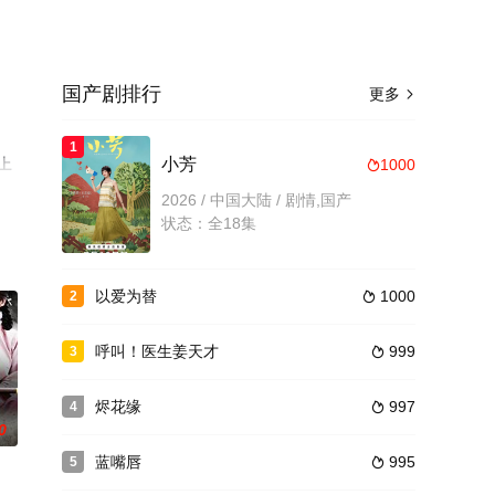
国产剧排行
更多

1
上
小芳
1000

2026 / 中国大陆 / 剧情,国产
状态：全18集
以爱为替
1000
2

呼叫！医生姜天才
999
3

烬花缘
997
4

0
蓝嘴唇
995
5
