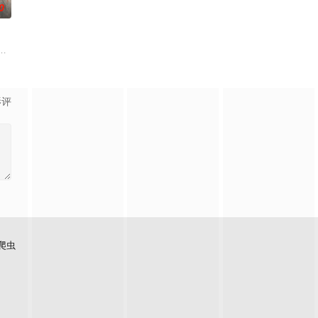
0
婚不结了。鹿鸣村开了锅，村民大
云峥之间曲折动人的情感，以及他们在复杂局势中坚守初心、勇敢面对
影评
爬虫