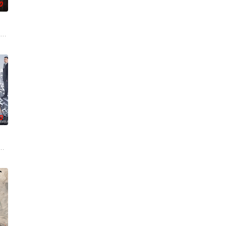
0
逾白，我喜欢你，哲学和生物学
九门连枝入新局，即日启程。
0
争后，国家蒙羞，张謇虽高中状元
了他们在中意合作项目中面对专业挑战与境外竞争，通过创新实践实现