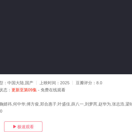
型：
中国大陆,国产
上映时间：
2025
豆瓣评分：
8.0
状态：
更新至第09集
- 免费在线观看
鞠婧祎,何中华,傅方俊,郑合惠子,叶盛佳,薛八一,刘梦芮,赵华为,张志浩,梁
30
极速观看
