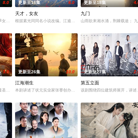
8.0
更新至16集
6.0
更新至18集
4.
天才，女友
九门
钞货币。根据党中央指示，高景波、
季女生苏琳（黄杨钿甜 饰），虽自小被父母忽视，在艰苦环境中长大，但
根据素光同同名小说改编。江逾白长大以后，林知夏忽然对他说：“江
山雨欲来湘水涌，荆棘载途； 
3.0
更新至26集
10.0
更新至27集
2.
江海潮生
第五立面
警用自己 的超凡的智慧与过人的勇
圣、少年失踪......长安怪事扎堆？少年神探慕天行携竹马神探社
本剧讲述了状元实业家张謇创办大生企业，实业报国的故事。甲午战
该剧围绕四位建筑师展开，讲述