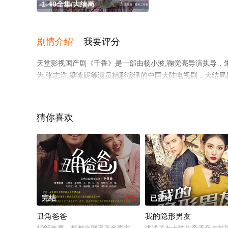
1-40全集/大结局
剧情介绍
我要评分
天堂影视国产剧《千香》是一部由杨小波,鞠觉亮导演执导，朱丽岚
为,张志浩,梁咏妮等演员精彩演绎的中国大陆电视剧，大结局
天堂电影网，更多相关信息可移步至豆瓣电视剧、电视猫或
猜你喜欢
完结
8.0
已完结
丑角爸爸
我的隐形男友