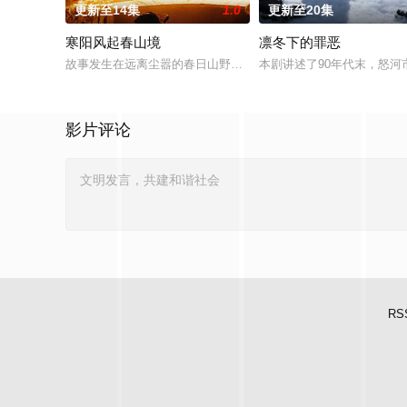
更新至14集
1.0
更新至20集
寒阳风起春山境
凛冬下的罪恶
故事发生在远离尘嚣的春日山野，两个孤独的人因机缘巧合相遇
本剧讲述了90年代末，怒河
影片评论
RS