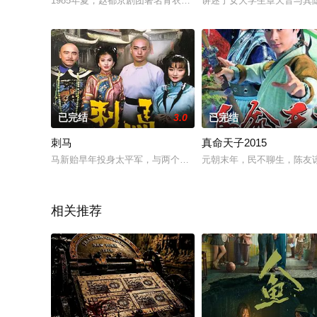
1985年夏，赵都京剧团著名青衣筱月红年轻时的恋人何中信回来
讲述了女大学生章天音与其
已完结
3.0
已完结
刺马
真命天子2015
马新贻早年投身太平军，与两个结义兄弟关云宝、张文祥一同打
元朝末年，民不聊生，陈友
相关推荐