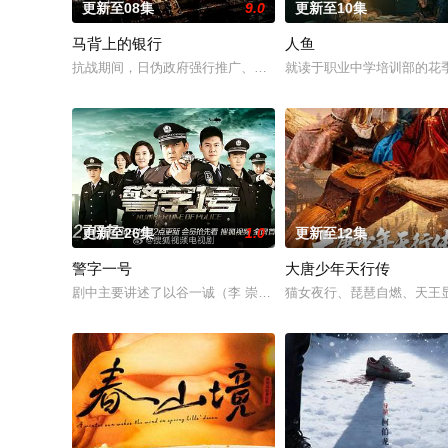
更新至08集
9.0
更新至10集
马背上的银行
人鱼
抗战期间，日伪政府强行推广、使用由“中国准备银行”发行的伪
就读于职业中学培训部的花
更新至26集
1.0
更新至12集
警字一号
大唐少年天行传
剧中主要讲述了以谷一诚（李 崇霄饰演）为代表的冀北市公安刑
猫女夜行、琵琶自燃、天王显