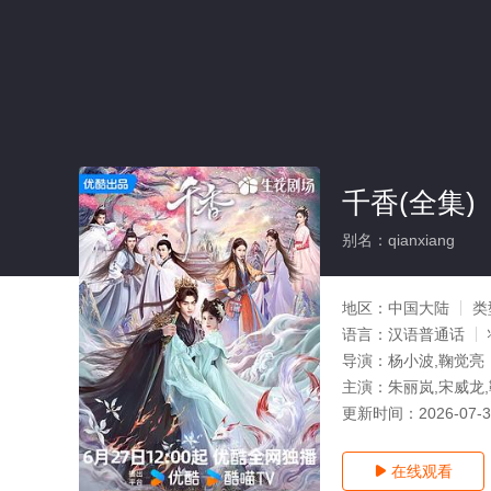
千香(全集)
别名：qianxiang
地区：
中国大陆
类
语言：
汉语普通话
导演：
杨小波,鞠觉亮
主演：
朱丽岚,宋威龙,
更新时间：
2026-07-
在线观看
