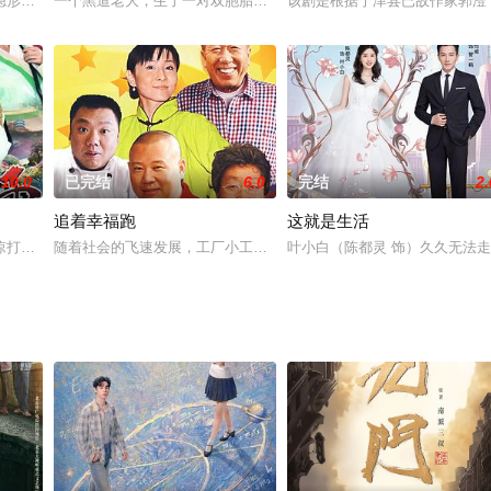
了，筱月红向丑角演员的丈夫赵明
隐形男友苏子相识相知相爱的故事，在他们相处和相恋的过程中，章天音母
一个黑道老大，生了一对双胞胎儿子，为了让他一个儿子将来有出息
该剧是根据宁津县已故作家郭澄
10.0
已完结
6.0
完结
2.
追着幸福跑
这就是生活
入清廷卧底。后来平步青云得享荣华，
谅打抱不平怒伤元军，逃至皇觉寺躲藏。寺旁放牛为生的朱元璋救下陈友谅
随着社会的飞速发展，工厂小工人李洪刚（郭德纲 饰）光荣下岗。在
叶小白（陈都灵 饰）久久无法