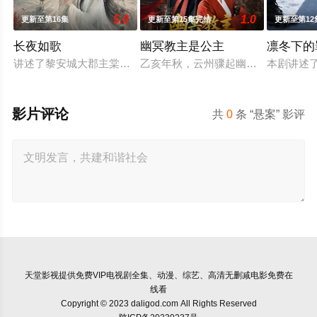
5.0
1.0
更新至第16集
更新至第15集完结
更新至第12
长夜如歌
幽冥教主是公主
凛冬下的
讲述了黎安城大郡主棠溪槿与烈云峥之间曲折动人的情感，以及
乙亥年秋，云州骤起幽冥教，教主独
本剧讲述
影片评论
共
0
条 “悬案” 影评
天堂影视
提供免费VIP电视剧全集、动漫、综艺、高清无删减电影免费在
线看
Copyright © 2023 daligod.com All Rights Reserved