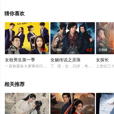
四,翟小兴,尚铁龙,黄璐等演员精彩演绎的中国大陆电视剧，
手机免费观看高清未删减完整版电视剧全集就上天堂电影
猜你喜欢
网，更多相关信息可移步至豆瓣电视剧、电视猫或剧情网
等平台了解。
6.0
4.0
已完结
已完结
已完结
女校男生第一季
女娲传说之灵珠
女探长
一直称霸各大赛事排行榜的百川女子格斗社，因为赛制的更改，
丁 瑶：女，22岁，考古学家丁勉博
上世纪三
相关推荐