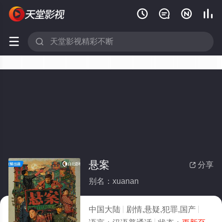






悬案
分享

别名：xuanan
中国大陆
剧情,悬疑,犯罪,国产
未知