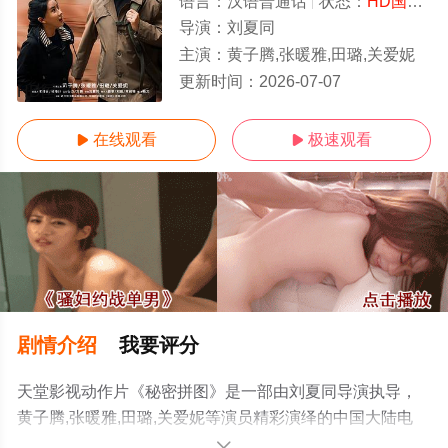
语言：
汉语普通话
状态：
HD国语/高清
导演：
刘夏同
主演：
黄子腾,张暖雅,田璐,关爱妮
更新时间：
2026-07-07
HD国语
在线观看
极速观看


剧情介绍
我要评分
天堂影视动作片《秘密拼图》是一部由刘夏同导演执导，
黄子腾,张暖雅,田璐,关爱妮等演员精彩演绎的中国大陆电
影，手机免费观看高清未删减完整版电影大全就上天堂电
