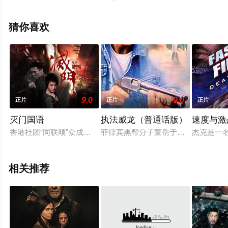
影网，更多相关信息可移步至豆瓣电影、电视猫或剧情网
等平台了解。
猜你喜欢
9.0
9.0
正片
正片
正片
灭门国语
执法威龙（普通话版）
速度与激
香港社团“同联顺”众成员赴大陆购买制作伪钞所用电版，归程时
菲律宾黑帮分子董岳于香港犯案，被
杰克是一
相关推荐