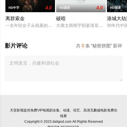
4.0
4.0
HD中字
HD国语
HD国语
离群索金
破暗
港城大劫
一名年轻女子从残暴的亡命团伙手中劫走了一批黄金，一路逃到
大康太师闻宇阳宴请皇上义子神策府
90年代
影片评论
共
0
条 “秘密拼图” 影评
天堂影视
提供免费VIP电视剧全集、动漫、综艺、高清无删减电影免费在
线看
Copyright © 2023 daligod.com All Rights Reserved