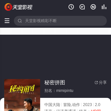






秘密拼图
分享

别名：mimipintu
中国大陆
冒险,动作
2023
2.0