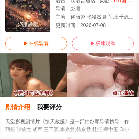
语言：
汉语普通话
状态：
HD国语/高清
导演：
彭顺
主演：
佟丽娅,张竣杰,胡军,王千源,李光复,韩东君,杜江,郑中玉,印小天,韩雪,俞灏明,赵滨,张扬,丁海峰,孙书博,王戈,罗嘉良,苏岩,徐正溪,蒋
更新时间：
2026-07-08
HD国语
在线观看
极速观看


剧情介绍
我要评分
天堂影视剧情片《惊天救援》是一部由彭顺导演执导，佟
丽娅,张竣杰,胡军,王千源,李光复,韩东君,杜江,郑中玉,印小
天,韩雪,俞灏明,赵滨,张扬,丁海峰,孙书博,王戈,罗嘉良,苏岩,
