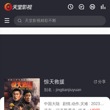






惊天救援
分享

别名：jingtianjiuyuan
中国大陆
剧情,动作,灾难
2023
5.0