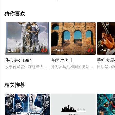
徐正溪,蒋梦婕,张勋,张逸伦,马瑶瑶,刘彦希等演员精彩演绎
的中国大陆电影，手机免费观看高清未删减完整版电影大
猜你喜欢
全就上天堂电影网，更多相关信息可移步至豆瓣电影、电
视猫或剧情网等平台了解。
4.0
9.0
已完结
HD中字
HD中字
我心深处1984
帝国时代 上
手枪大屠
故事背景發生在經濟大蕭條時期，艾娜（莎莉菲爾德飾）在警長
身为罗马共和国的统治者，凯撒获得
日活暴力
相关推荐