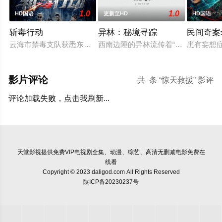
1.0
1.0
HD国语
更新至HD
HD国语
斩毒行动
异林：秘境寻踪
民间奇案录
云海市禁毒支队获悉东南亚毒王廖爷将携600余公斤毒品来云交易
西南边陲的异林流传着“山神之眼”的
患有妄想
影片评论
共
条 “惊天救援” 影评
评论加载失败，点击我刷新...
天堂影视
提供免费VIP电视剧全集、动漫、综艺、高清无删减电影免费在
线看
Copyright © 2023 daligod.com All Rights Reserved
陕ICP备20230237号