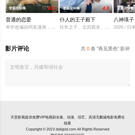
6.0
4.0
更新至06集
更新至06集
更新至04集
普通的恋爱
仆人的王子殿下
八神瑛子
本作改编自同名漫画，是一部以处于上下级关系的文原一良与东
社长之子、文武双全、校内站在金字
2026 /
影片评论
共
0
条 “再见黑色” 影评
天堂影视
提供免费VIP电视剧全集、动漫、综艺、高清无删减电影免费在
线看
Copyright © 2023 daligod.com All Rights Reserved