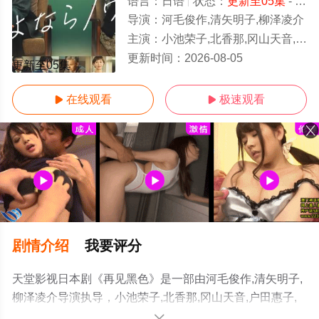
语言：
日语
状态：
更新至05集
- 免费在线观看
导演：
河毛俊作,清矢明子,柳泽凌介
主演：
小池荣子,北香那,冈山天音,户田惠子,渡部笃郎
更新时间：
2026-08-05
更新至05集
在线观看
极速观看


剧情介绍
我要评分
天堂影视日本剧《再见黑色》是一部由河毛俊作,清矢明子,
柳泽凌介导演执导，小池荣子,北香那,冈山天音,户田惠子,
渡部笃郎等演员精彩演绎的日本电视剧，手机免费观看高
