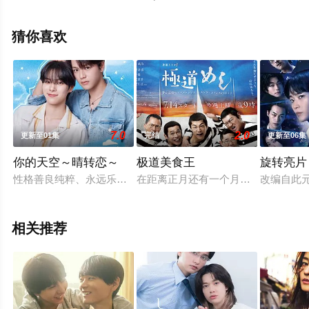
清未删减完整版电视剧全集就上天堂电影网，更多相关信
息可移步至豆瓣电视剧、电视猫或剧情网等平台了解。
猜你喜欢
7.0
2.0
更新至01集
完结
更新至06集
你的天空～晴转恋～
极道美食王
旋转亮片
性格善良纯粹、永远乐观开朗的阳光少年舟濑阳向（福田步汰 饰
在距离正月还有一个月的浪速南监狱?
改编自此
相关推荐