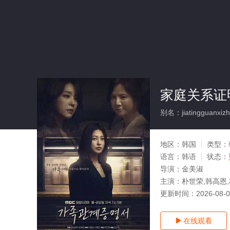
家庭关系证
别名：jiatingguanxiz
地区：
韩国
类型：
语言：
韩语
状态：
导演：
金美淑
主演：
朴世荣,韩高恩
更新时间：
2026-08-
在线观看
