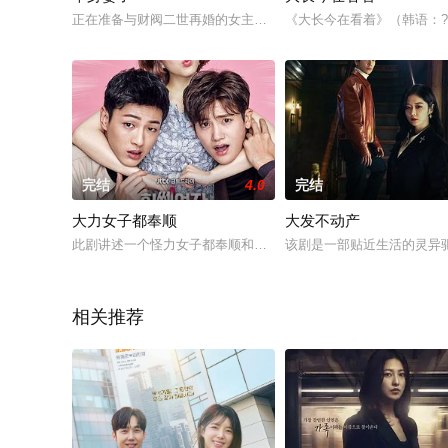
正在准备与财阀二世再婚的女主人公，因为丈夫在提交离婚申请
《大长今在看着》（韩语：???? ?
完结
4.0
完结
大力女子都奉顺
大发不动产
此剧讲述一个怪力女子都奉顺和一个独一无二的男子相爱并发生
该剧是一部贴近生活的灵异
相关推荐