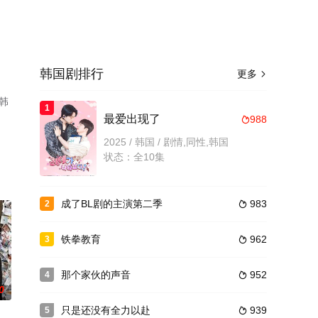
韩国剧排行
更多

韩
1
了
最爱出现了
988

2025 / 韩国 / 剧情,同性,韩国
状态：全10集
成了BL剧的主演第二季
983
2

铁拳教育
962
3

那个家伙的声音
952
4

0
只是还没有全力以赴
939
5
