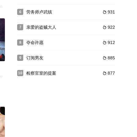
子而卷入阴谋，有一天以财阀集团
的主人公们的新闻范畴和流淌着热血的人类范畴交错时的故事。
劳务师卢武镇
931
6

亲爱的盗贼大人
922
7

夺命许愿
912
8

0
订阅男友
885
9

检察官室的提案
877
10

生刚刚六个月就被迫流落民间，
，围绕着一个能看见鬼神的主人公与鬼神共同居住在一个屋檐下而发生