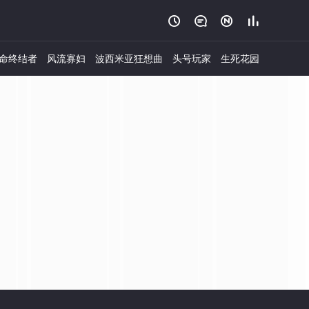




命终结者
风流寡妇
波西米亚狂想曲
头号玩家
生死花园