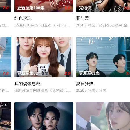
7.0
更新至第100集
9.0
完结
10.
红色珍珠
罪与爱
多勋,文喜京,李商淑,郑孝彬,李家豪,
始就被打上家庭崩溃烙印的一个孩子和面对冷酷的偏见和命运，重新找回自
[스포티비뉴스=강효진 기자] 배우 박진희가 본격 컴백 활동에 나선다.
2026 / 韩国 / 정명철,김성혁,
7.0
更新至第02集
2.0
更新至01集
9.
我的偶像总裁
夏日狂热
）究竟藏身何方？他和郑智安（金
了连一个梦想都无所畏惧的十几岁，被现实挡住而受挫的二十几岁，像变成
该剧改编自网络漫画《我的欧巴是偶像》，是一部浪漫喜剧。讲述进入
2026 / 韩国 / 韩国