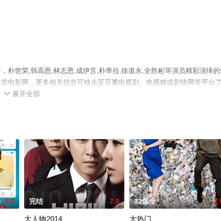
朴世荣,韩高恩,林志恩,成伊言,朴率拉,徐道永,全胜彬等演员精彩演绎的
天堂电影网，更多相关信息可移步至豆瓣电视剧、电视猫或剧情网等平台
展开全部

5.0
完结
7.0
32集全
2.
大人物2014
大热门