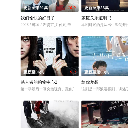
更新至第91集
10.0
更新至第23集
我们愉快的好日子
家庭关系证明书
2026 / 韩国 / 严贤京,尹仲勋,申正允,尹多英,金惠玉,鲜于在德,尹
本剧讲述的是从出生瞬间开
更新至06集
9.0
更新至第08集
杀人者的购物中心2
给你梦想
第一季最后一幕突然现身、疑似“死而复生”的郑进湾（李栋旭 饰
该剧是一部浪漫喜剧，讲述