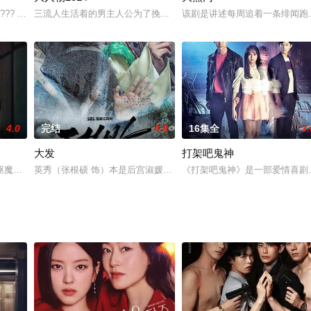
书时发生车祸而失忆，使得两人之间的
???，英语：Dae Jang Geum Is Wat
三流人生活着的男主人公为了挽救必须进行心脏移植的财阀集团独生
该剧是讲述每周追着一条绯闻跑
4.0
完结
4.0
16集全
3.
大发
打架吧鬼神
横冲直撞的浪漫爱情喜剧故事。是一部
驱魔题材的剧。主要讲述了将有鬼神出没或者有人死了离开后的不动产进行
英秀（张根硕 饰）本是后宫淑媛福顺（尹珍熙 饰）的孩子，然而出
《打架吧鬼神》是一部爱情喜剧