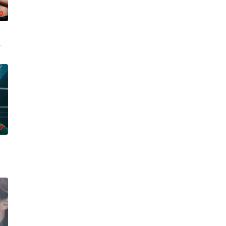
0
 7일 스포티
金贤叙,정현웅
0
由前偶像兼CEO李灿领导的公