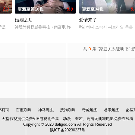
7.0
更新至第10集
5.0
更新至04集
5.
婚姻之后
爱情来了
实情况的人是一名少女和一个记者。
于是和有志成为律师的同伴合作，打算窃取住宅社区的储备基金，却意外揭
神经外科权威姜泰柱（南宫珉 饰）因为老婆高世允（李雪 饰）在提
8일 하니 소속사 써브라임 측은 O
共
0
条 “家庭关系证明书” 
S订阅
百度蜘蛛
神马爬虫
搜狗蜘蛛
奇虎地图
谷歌地图
必应
天堂影视
提供免费VIP电视剧全集、动漫、综艺、高清无删减电影免费在线看
Copyright © 2023 daligod.com All Rights Reserved
陕ICP备20230237号