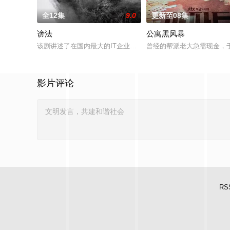
全12集
9.0
更新至08集
谤法
公寓黑风暴
该剧讲述了在国内最大的IT企业里存在着一个恶神。唯一知道真
曾经的帮派老大急需现金，
影片评论
RS