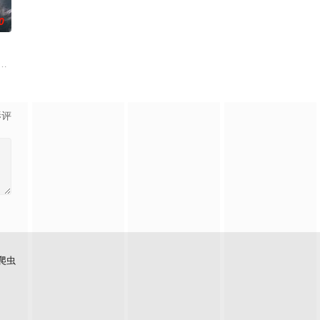
0
出离婚的第二日突然遭到神秘绑
SEN에 “하니가 KBS2 새 주말 드라마 ‘사
影评
爬虫