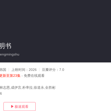
明书
hengmingshu
韩国
上映时间：
2026
豆瓣评分：
7.0
更新至第23集
- 免费在线观看
,林志恩,成伊言,朴率拉,徐道永,全胜彬
06
极速观看
