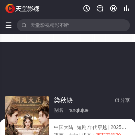






染秋诀
分享

别名：ranqiujue
中国大陆
短剧,年代穿越
2025
3.0