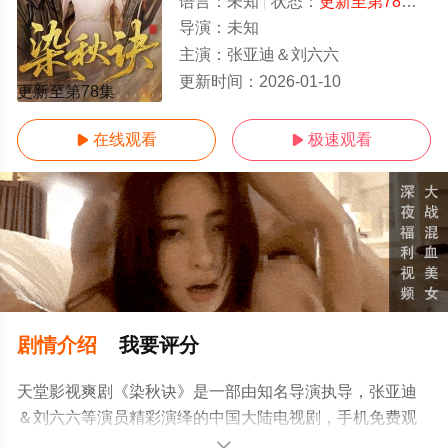
语言：
未知
状态：
更新至第78集
- 
导演：
未知
主演：
张亚迪＆刘六六
更新时间：
2026-01-10
更新至第78集
在线观看
极速观看


剧情介绍
我要评分
天堂影视爽剧《染秋诀》是一部由知名导演执导，张亚迪
＆刘六六等演员精彩演绎的中国大陆电视剧，手机免费观
看高清未删减完整版电视剧全集就上天堂电影网，更多相
