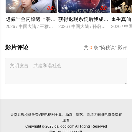
8.0
8.0
全集
全集
全集
隐藏千金闪婚遇上裴先生
获得返现系统后我成了万人迷
重生真仙
2026 / 中国大陆 / 王雅清＆朱城玮
2026 / 中国大陆 / 孙蔚琳＆魏胜奇
2026 /
影片评论
共
0
条 “染秋诀” 影评
天堂影视
提供免费VIP电视剧全集、动漫、综艺、高清无删减电影免费在
线看
Copyright © 2023 daligod.com All Rights Reserved