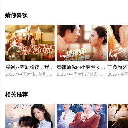
关信息可移步至豆瓣电视剧、电视猫或剧情网等平台了
解。
猜你喜欢
5.0
2.0
全集
全集
全集
穿到八零新婚夜，我带空间嫁穷汉
霍律师你的小哭包又哭了
宁负如来
2025 / 中国大陆 / 短剧,年代穿越
2025 / 中国大陆 / 短剧,女频恋爱
2025 / 
相关推荐