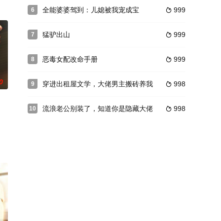
全能婆婆驾到：儿媳被我宠成宝
999
6

猛驴出山
999
7

恶毒女配改命手册
999
8

0
穿进出租屋文学，大佬男主搬砖养我
998
9

流浪老公别装了，知道你是隐藏大佬
998
10
