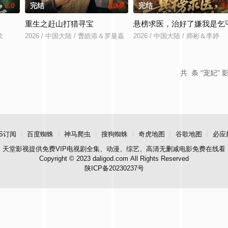
6.0
完结
10.0
完结
3.
重生之赶山打猎寻宝
悬榜求医，治好了嫌我是乞
欣
2026 / 中国大陆 / 曹皓添＆罗曼嘉
2026 / 中国大陆 / 师彬＆李婷
共
条 “宠妃” 
S订阅
百度蜘蛛
神马爬虫
搜狗蜘蛛
奇虎地图
谷歌地图
必应
天堂影视
提供免费VIP电视剧全集、动漫、综艺、高清无删减电影免费在线看
Copyright © 2023 daligod.com All Rights Reserved
陕ICP备20230237号