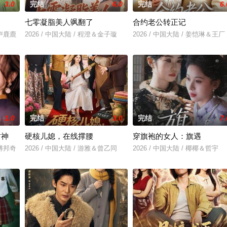
3.0
完结
6.0
完结
6.
七零凝脂美人飒翻了
合约老公转正记
＆卢鹿鹿
2026 / 中国大陆 / 程澄＆金子璇
2026 / 中国大陆 / 姜恺琳＆王厂
1.0
完结
3.0
完结
7.
封神
硬核儿媳，在线撑腰
穿旗袍的女人：旗遇
＆傅邦奇
2026 / 中国大陆 / 游雅＆曾乙同
2026 / 中国大陆 / 椰椰＆哲宇