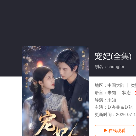
宠妃(全集)
别名：chongfei
地区：
中国大陆
类
语言：
未知
状态：
导演：
未知
主演：
赵亦菲＆赵祺
更新时间：
2026-07-
在线观看
