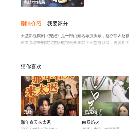
完结/大结局
剧情介绍
我要评分
天堂影视爽剧《宠妃》是一部由知名导演执导，赵亦菲＆赵
观看高清未删减完整版电视剧全集就上天堂电影网，更多相
猜你喜欢
完结
10.0
已完结
那年春天来太迟
白昼焰火