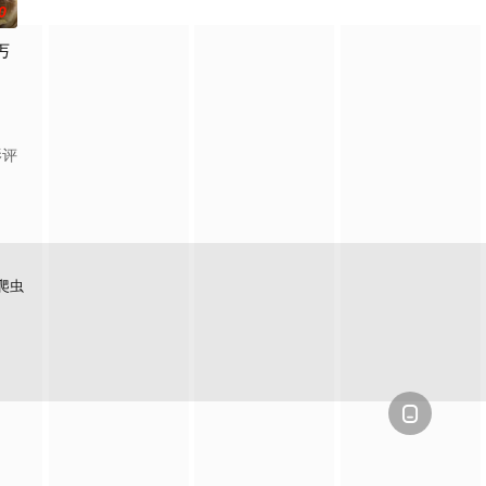
0
丐
影评
爬虫
