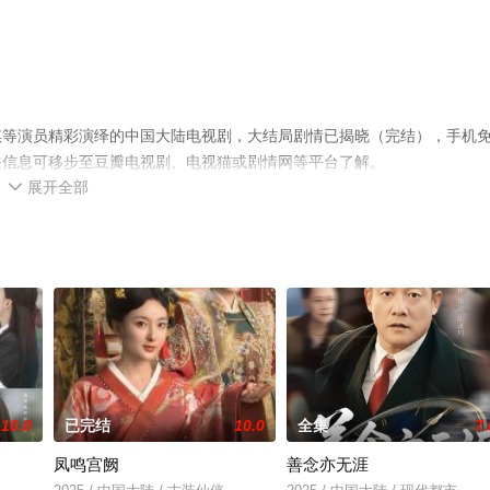
祺等演员精彩演绎的中国大陆电视剧，大结局剧情已揭晓（完结），手机
关信息可移步至豆瓣电视剧、电视猫或剧情网等平台了解。
展开全部

10.0
已完结
10.0
全集
7.
凤鸣宫阙
善念亦无涯