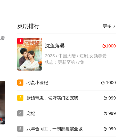
爽剧排行
更多

免费
1
沈鱼落晏
1000

2025 / 中国大陆 / 短剧,女频恋爱
状态：更新至第77集
刁蛮小医妃
1000
2

厨娘带崽，侯府满门团宠我
999
3

宠妃
999
4

0
八年合同工，一朝翻盘震全城
999
5
