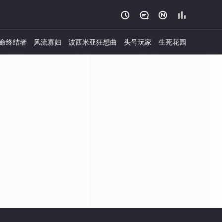




命终结者
风流寡妇
波西米亚狂想曲
头号玩家
生死花园