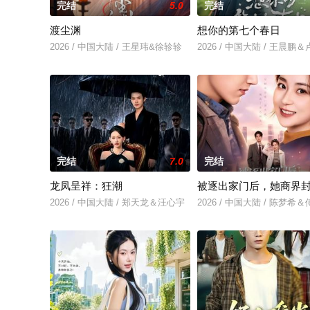
完结
5.0
完结
渡尘渊
想你的第七个春日
2026 / 中国大陆 / 王星玮&徐轸轸
2026 / 中国大陆 / 王晨鹏
完结
7.0
完结
龙凤呈祥：狂潮
被逐出家门后，她商界
2026 / 中国大陆 / 郑天龙＆汪心宇
2026 / 中国大陆 / 陈梦希