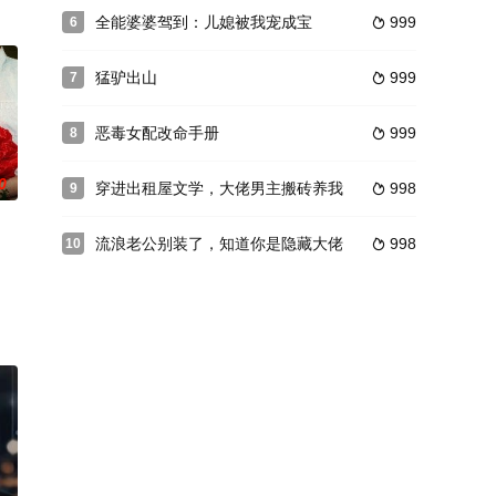
全能婆婆驾到：儿媳被我宠成宝
999
6

猛驴出山
999
7

恶毒女配改命手册
999
8

0
穿进出租屋文学，大佬男主搬砖养我
998
9

流浪老公别装了，知道你是隐藏大佬
998
10
