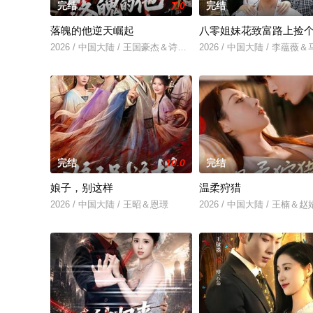
完结
7.0
完结
落魄的他逆天崛起
八零姐妹花致富路上捡
2026 / 中国大陆 / 王国豪杰＆诗语＆梁辰羽
2026 / 中国大陆 / 李蕴薇
完结
10.0
完结
娘子，别这样
温柔狩猎
2026 / 中国大陆 / 王昭＆恩璟
2026 / 中国大陆 / 王楠＆