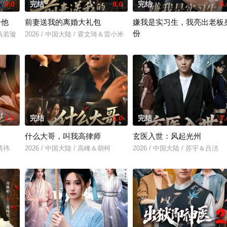
9.0
完结
9.0
完结
6.
个他
前妻送我的离婚大礼包
嫌我是实习生，我亮出老板
份
＆马若璇
2026 / 中国大陆 / 霍文琦＆雷小米
2026 / 中国大陆 / 沈鸿运＆刘亚
1.0
完结
1.0
完结
7.
什么大哥，叫我高律师
玄医入世：风起光州
赵婧祎
2026 / 中国大陆 / 高峰＆胡柯
2026 / 中国大陆 / 苏宇＆吕洁