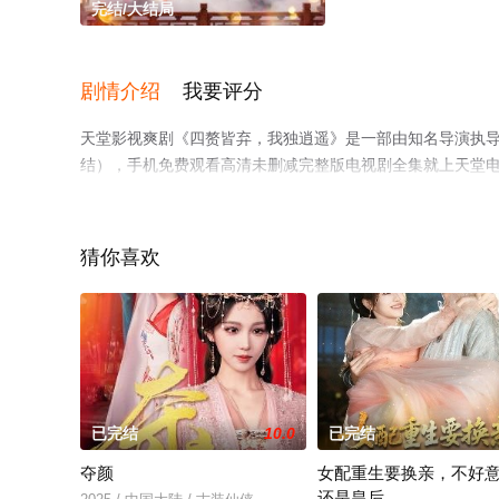
完结/大结局
剧情介绍
我要评分
天堂影视爽剧《四赘皆弃，我独逍遥》是一部由知名导演执
结），手机免费观看高清未删减完整版电视剧全集就上天堂
猜你喜欢
已完结
10.0
已完结
夺颜
女配重生要换亲，不好
还是皇后