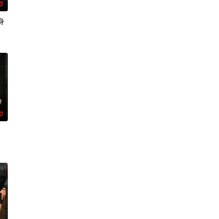
0
身
倩
0