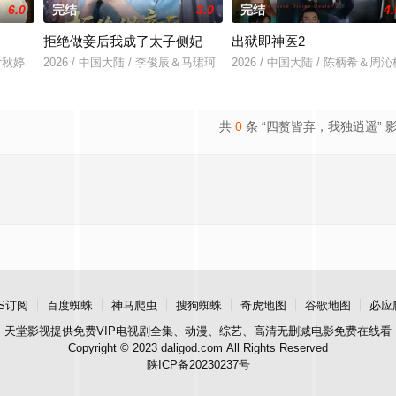
6.0
完结
3.0
完结
4.
拒绝做妾后我成了太子侧妃
出狱即神医2
&付秋婷
2026 / 中国大陆 / 李俊辰＆马珺珂
2026 / 中国大陆 / 陈柄希＆周沁
共
0
条 “四赘皆弃，我独逍遥” 
S订阅
百度蜘蛛
神马爬虫
搜狗蜘蛛
奇虎地图
谷歌地图
必应
天堂影视
提供免费VIP电视剧全集、动漫、综艺、高清无删减电影免费在线看
Copyright © 2023 daligod.com All Rights Reserved
陕ICP备20230237号