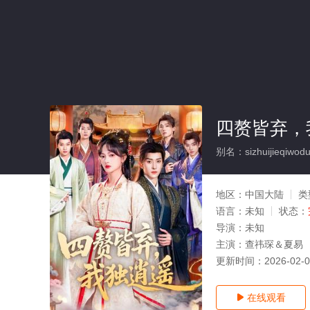
四赘皆弃，
别名：sizhuijieqiwodu
地区：
中国大陆
类
语言：
未知
状态：
导演：
未知
主演：
查祎琛＆夏易
更新时间：
2026-02-
在线观看
