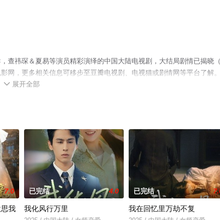
导，查祎琛＆夏易等演员精彩演绎的中国大陆电视剧，大结局剧情已揭晓
电影网，更多相关信息可移步至豆瓣电视剧、电视猫或剧情网等平台了解
展开全部

7.0
已完结
4.0
已完结
7.
意思我
我化风行万里
我在回忆里万劫不复