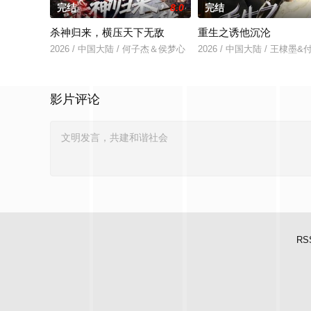
完结
8.0
完结
杀神归来，横压天下无敌
重生之诱他沉沦
2026 / 中国大陆 / 何子杰＆侯梦心
2026 / 中国大陆 / 王棣墨
影片评论
RS