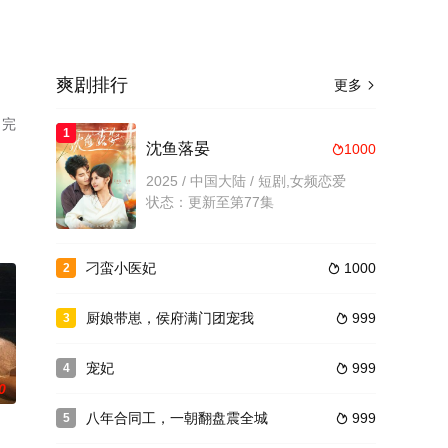
爽剧排行
更多

（完
1
。
沈鱼落晏
1000

2025 / 中国大陆 / 短剧,女频恋爱
状态：更新至第77集
刁蛮小医妃
1000
2

厨娘带崽，侯府满门团宠我
999
3

宠妃
999
4

0
八年合同工，一朝翻盘震全城
999
5
