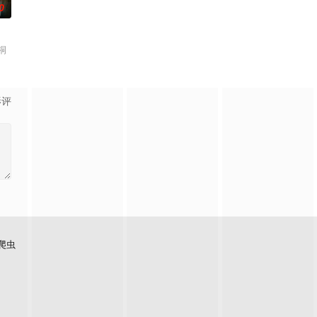
0
桐
影评
爬虫