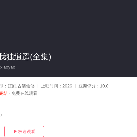
我独逍遥(全集)
xiaoyao
型：
短剧,古装仙侠
上映时间：
2026
豆瓣评分：
10.0
完结
- 免费在线观看
07
极速观看
