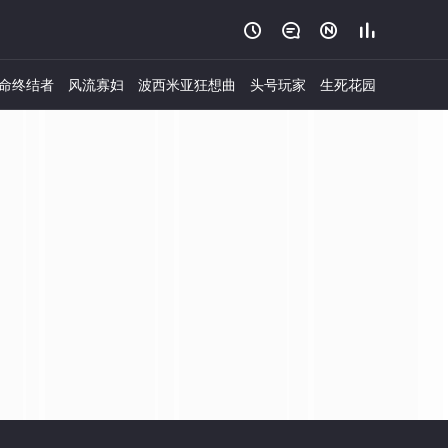




命终结者
风流寡妇
波西米亚狂想曲
头号玩家
生死花园