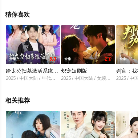
未删减完整版电视剧全集就上天堂电影网，更多相关信息
可移步至豆瓣电视剧、电视猫或剧情网等平台了解。
猜你喜欢
5.0
2.0
全集
全集
全集
给太公扫墓激活系统，我成了人生赢家
炽宠短剧版
判官：我
2025 / 中国大陆 / 年代穿越
2025 / 中国大陆 / 女频恋爱
2025 / 
相关推荐