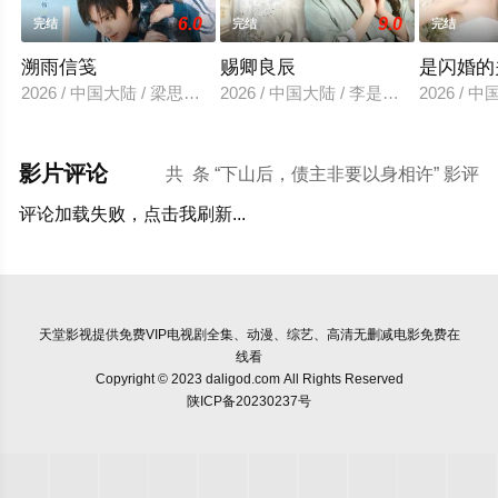
6.0
9.0
完结
完结
完结
溯雨信笺
赐卿良辰
是闪婚的
2026 / 中国大陆 / 梁思伟＆姜之南
2026 / 中国大陆 / 李是侥&莉莉崽
2026 /
影片评论
共
条 “下山后，债主非要以身相许” 影评
评论加载失败，点击我刷新...
天堂影视
提供免费VIP电视剧全集、动漫、综艺、高清无删减电影免费在
线看
Copyright © 2023 daligod.com All Rights Reserved
陕ICP备20230237号