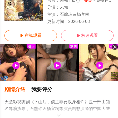
语言：
未知
状态：
完结
- 免费在线观看
导演：
未知
主演：
石龍玮＆杨宜桐
完结/大结局
更新时间：
2026-06-03
在线观看
极速观看


剧情介绍
我要评分
天堂影视爽剧《下山后，债主非要以身相许》是一部由知
名导演执导，石龍玮＆杨宜桐等演员精彩演绎的中国大陆
电视剧，大结局剧情已揭晓（完结），手机免费观看高清
