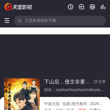






下山后，债主非要以身相许(全集)
分享

别名：xiashanhouzhaizhufeiyaoyishenxiangxu
中国大陆
短剧,现代都市
2026
9.0