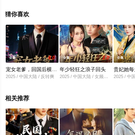
堂电影网，更多相关信息可移步至豆瓣电视剧、电视猫或
剧情网等平台了解。
猜你喜欢
6.0
2.0
全集
全集
全集
宠女老爹，回国后横扫一切
年少轻狂之浪子回头
贵妃她每
2025 / 中国大陆 / 反转爽
2025 / 中国大陆 / 女频恋爱
2025 / 
相关推荐