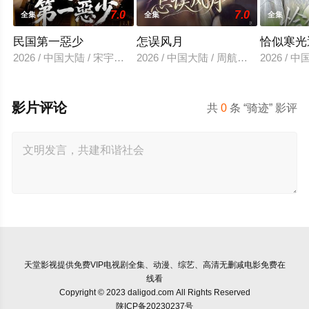
7.0
7.0
全集
全集
全集
民国第一惡少
怎误风月
恰似寒光
2026 / 中国大陆 / 宋宇欣＆陈楚洹
2026 / 中国大陆 / 周航＆赵安第
2026 /
影片评论
共
0
条 “骑迹” 影评
天堂影视
提供免费VIP电视剧全集、动漫、综艺、高清无删减电影免费在
线看
Copyright © 2023 daligod.com All Rights Reserved
陕ICP备20230237号