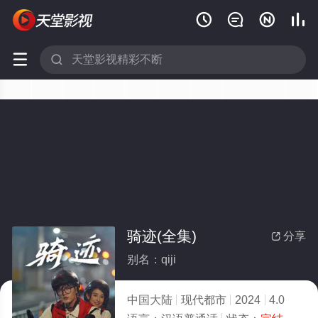






骑迹(全集)
分享

别名：qiji
中国大陆
现代都市
2024
4.0