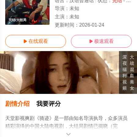
语言：
汉语普通话
状态：
完结
- 免费在线观看
导演：
未知
主演：
未知
完结/大结局
更新时间：
2026-01-24
在线观看
极速观看


剧情介绍
我要评分
天堂影视爽剧《骑迹》是一部由知名导演执导，众多演员
精彩演绎的中国大陆电视剧，大结局剧情已揭晓（完
结），手机免费观看高清未删减完整版电视剧全集就上天
